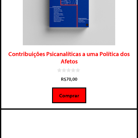
Contribuições Psicanalíticas a uma Política dos
Afetos
0
R$
70,00
d
e
5
Comprar