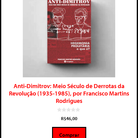
Anti-Dimitrov: Meio Século de Derrotas da
Revolução (1935-1985), por Francisco Martins
Rodrigues
0
R$
46,00
d
e
5
Comprar