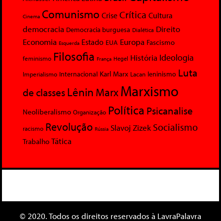
Comunismo
Crítica
Crise
Cultura
Cinema
democracia
Direito
Democracia burguesa
Dialética
Economia
Europa
Estado
Fascismo
EUA
Esquerda
Filosofia
Ideologia
História
feminismo
Hegel
França
Luta
Karl Marx
Internacional
Lacan
leninismo
Imperialismo
Marxismo
Lênin
Marx
de classes
Política
Psicanalise
Neoliberalismo
Organização
Revolução
Socialismo
Slavoj Zizek
racismo
Rússia
Tática
Trabalho
© 2020. Todos os direitos reservados à LavraPalavra