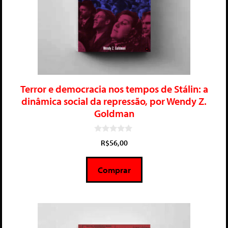
Terror e democracia nos tempos de Stálin: a
dinâmica social da repressão, por Wendy Z.
Goldman
0
R$
56,00
d
e
5
Comprar