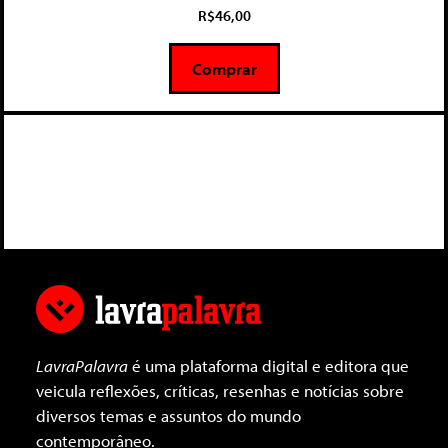
0
R$
46,00
d
e
5
Comprar
LavraPalavra
é uma plataforma digital e editora que
veicula reflexões, críticas, resenhas e notícias sobre
diversos temas e assuntos do mundo
contemporâneo.