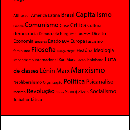
Capitalismo
Brasil
América Latina
Althusser
Comunismo
Crítica
Crise
Cultura
Cinema
democracia
Direito
Democracia burguesa
Dialética
Economia
Europa
Estado
Fascismo
EUA
Esquerda
Filosofia
Ideologia
História
feminismo
Hegel
França
Luta
Karl Marx
Internacional
Lacan
leninismo
Imperialismo
Marxismo
Lênin
Marx
de classes
Política
Psicanalise
Neoliberalismo
Organização
Revolução
Socialismo
Slavoj Zizek
racismo
Rússia
Tática
Trabalho