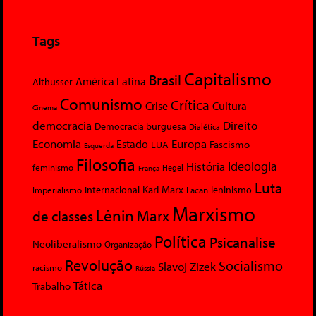
Tags
Capitalismo
Brasil
América Latina
Althusser
Comunismo
Crítica
Crise
Cultura
Cinema
democracia
Direito
Democracia burguesa
Dialética
Economia
Europa
Estado
Fascismo
EUA
Esquerda
Filosofia
Ideologia
História
feminismo
Hegel
França
Luta
Karl Marx
Internacional
Lacan
leninismo
Imperialismo
Marxismo
Lênin
Marx
de classes
Política
Psicanalise
Neoliberalismo
Organização
Revolução
Socialismo
Slavoj Zizek
racismo
Rússia
Tática
Trabalho