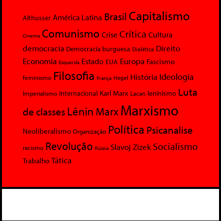
Capitalismo
Brasil
América Latina
Althusser
Comunismo
Crítica
Crise
Cultura
Cinema
democracia
Direito
Democracia burguesa
Dialética
Economia
Europa
Estado
Fascismo
EUA
Esquerda
Filosofia
Ideologia
História
feminismo
Hegel
França
Luta
Karl Marx
Internacional
Lacan
leninismo
Imperialismo
Marxismo
Lênin
Marx
de classes
Política
Psicanalise
Neoliberalismo
Organização
Revolução
Socialismo
Slavoj Zizek
racismo
Rússia
Tática
Trabalho