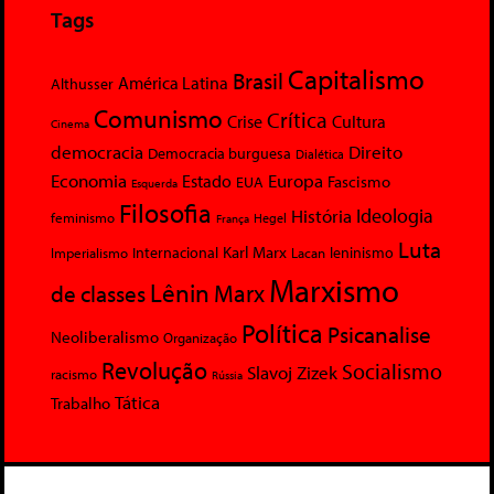
Tags
Capitalismo
Brasil
América Latina
Althusser
Comunismo
Crítica
Crise
Cultura
Cinema
democracia
Direito
Democracia burguesa
Dialética
Economia
Europa
Estado
Fascismo
EUA
Esquerda
Filosofia
Ideologia
História
feminismo
Hegel
França
Luta
Karl Marx
Internacional
Lacan
leninismo
Imperialismo
Marxismo
Lênin
Marx
de classes
Política
Psicanalise
Neoliberalismo
Organização
Revolução
Socialismo
Slavoj Zizek
racismo
Rússia
Tática
Trabalho