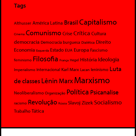
Tags
Capitalismo
Brasil
América Latina
Althusser
Comunismo
Crítica
Crise
Cultura
Cinema
democracia
Direito
Democracia burguesa
Dialética
Economia
Europa
Estado
Fascismo
EUA
Esquerda
Filosofia
Ideologia
História
feminismo
Hegel
França
Luta
Karl Marx
Internacional
Lacan
leninismo
Imperialismo
Marxismo
Lênin
Marx
de classes
Política
Psicanalise
Neoliberalismo
Organização
Revolução
Socialismo
Slavoj Zizek
racismo
Rússia
Tática
Trabalho