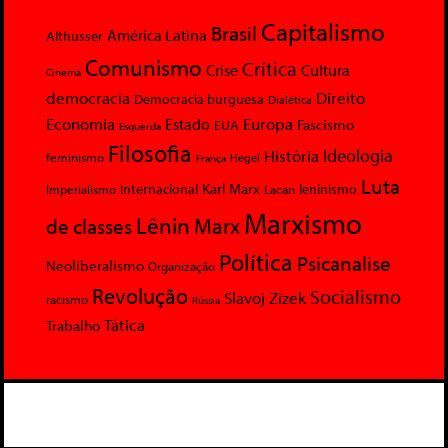
Capitalismo
Brasil
América Latina
Althusser
Comunismo
Crítica
Crise
Cultura
Cinema
democracia
Direito
Democracia burguesa
Dialética
Economia
Europa
Estado
Fascismo
EUA
Esquerda
Filosofia
Ideologia
História
feminismo
Hegel
França
Luta
Karl Marx
Internacional
Lacan
leninismo
Imperialismo
Marxismo
Lênin
Marx
de classes
Política
Psicanalise
Neoliberalismo
Organização
Revolução
Socialismo
Slavoj Zizek
racismo
Rússia
Tática
Trabalho