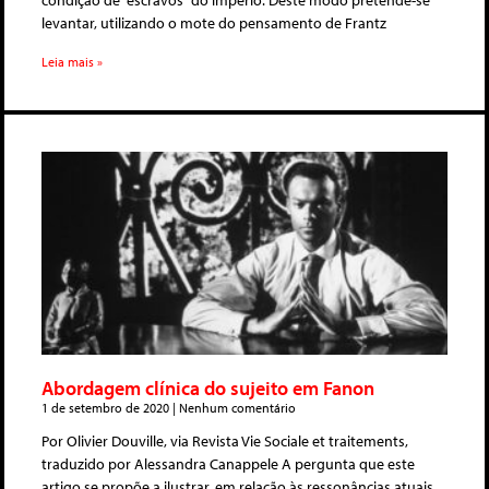
condição de “escravos” do império. Deste modo pretende-se
levantar, utilizando o mote do pensamento de Frantz
Leia mais »
Abordagem clínica do sujeito em Fanon
1 de setembro de 2020
Nenhum comentário
Por Olivier Douville, via Revista Vie Sociale et traitements,
traduzido por Alessandra Canappele A pergunta que este
artigo se propõe a ilustrar, em relação às ressonâncias atuais