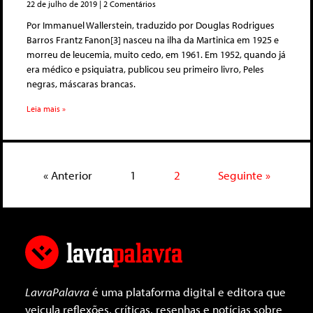
22 de julho de 2019
2 Comentários
Por Immanuel Wallerstein, traduzido por Douglas Rodrigues
Barros Frantz Fanon[3] nasceu na ilha da Martinica em 1925 e
morreu de leucemia, muito cedo, em 1961. Em 1952, quando já
era médico e psiquiatra, publicou seu primeiro livro, Peles
negras, máscaras brancas.
Leia mais »
« Anterior
1
2
Seguinte »
LavraPalavra
é uma plataforma digital e editora que
veicula reflexões, críticas, resenhas e notícias sobre