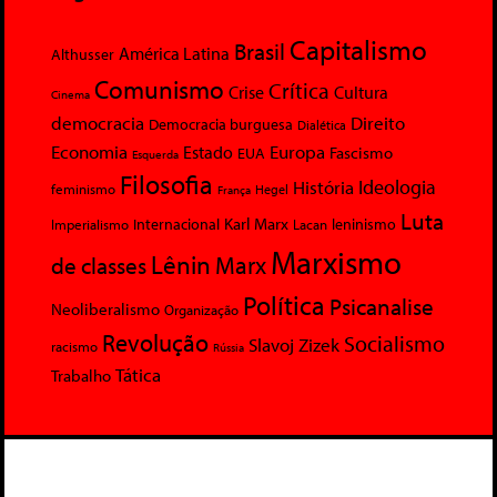
Capitalismo
Brasil
América Latina
Althusser
Comunismo
Crítica
Crise
Cultura
Cinema
democracia
Direito
Democracia burguesa
Dialética
Economia
Europa
Estado
Fascismo
EUA
Esquerda
Filosofia
Ideologia
História
feminismo
Hegel
França
Luta
Karl Marx
Internacional
Lacan
leninismo
Imperialismo
Marxismo
Lênin
Marx
de classes
Política
Psicanalise
Neoliberalismo
Organização
Revolução
Socialismo
Slavoj Zizek
racismo
Rússia
Tática
Trabalho