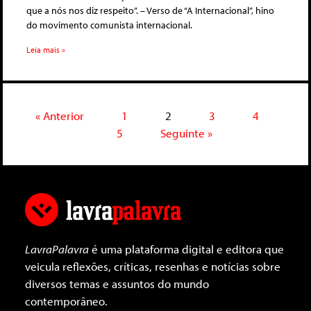
que a nós nos diz respeito”. – Verso de “A Internacional”, hino
do movimento comunista internacional.
Leia mais »
« Anterior
1
2
3
4
5
Seguinte »
LavraPalavra
é uma plataforma digital e editora que
veicula reflexões, críticas, resenhas e notícias sobre
diversos temas e assuntos do mundo
contemporâneo.