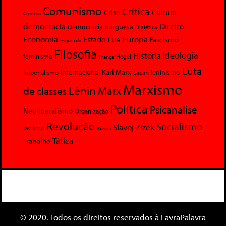
Comunismo
Crítica
Crise
Cultura
Cinema
democracia
Direito
Democracia burguesa
Dialética
Economia
Europa
Estado
Fascismo
EUA
Esquerda
Filosofia
Ideologia
História
feminismo
Hegel
França
Luta
Karl Marx
Internacional
Lacan
leninismo
Imperialismo
Marxismo
Lênin
Marx
de classes
Política
Psicanalise
Neoliberalismo
Organização
Revolução
Socialismo
Slavoj Zizek
racismo
Rússia
Tática
Trabalho
© 2020. Todos os direitos reservados à LavraPalavra