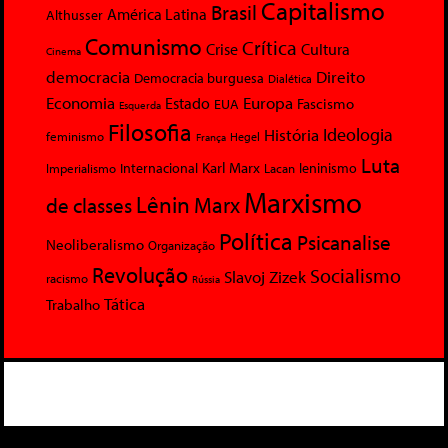
Capitalismo
Brasil
América Latina
Althusser
Comunismo
Crítica
Crise
Cultura
Cinema
democracia
Direito
Democracia burguesa
Dialética
Economia
Europa
Estado
Fascismo
EUA
Esquerda
Filosofia
Ideologia
História
feminismo
Hegel
França
Luta
Karl Marx
Internacional
Lacan
leninismo
Imperialismo
Marxismo
Lênin
Marx
de classes
Política
Psicanalise
Neoliberalismo
Organização
Revolução
Socialismo
Slavoj Zizek
racismo
Rússia
Tática
Trabalho