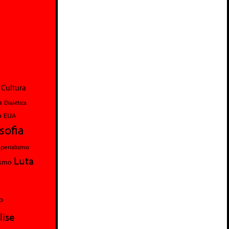
Cultura
a
Dialética
o
EUA
osofia
perialismo
Luta
ismo
o
lise