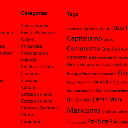
Categorias
Tags
Sem categoria
Brasil
América Latina
Althusser
ription
Revista Palavra de
Capitalismo
Ordem
Cinema
nta
Psicanálise
Comunismo
Crítica
Crise
 compra
Propaganda e
democracia
Democracia burgues
agitação
Economia
Direito
Estad
Esquerda
Política e História
Fil
Europa
Literatura
Fascismo
feminismo
iais
Filosofia
Ideologia
História
Im
Hegel
França
Cultura
Karl Marx
Internacional
Lacan
lenin
Crítica do direito
Lênin
Marx
de classes
Crítica do direito
Marxismo
Crítica da Economia
Neoliberalism
Crítica
Política
Psicana
Conjuntura
Organização