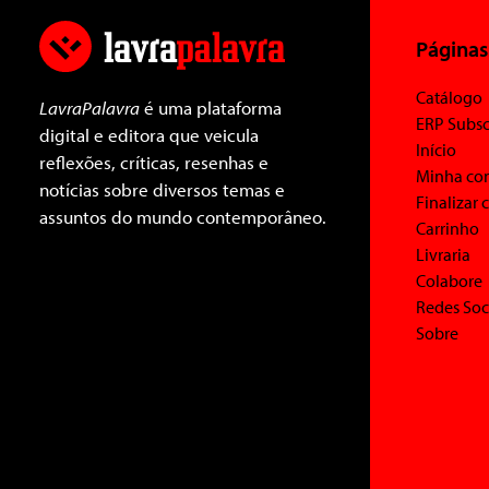
Páginas
Catálogo
LavraPalavra
é uma plataforma
ERP Subsc
digital e editora que veicula
Início
reflexões, críticas, resenhas e
Minha co
notícias sobre diversos temas e
Finalizar
assuntos do mundo contemporâneo.
Carrinho
Livraria
Colabore
Redes Soc
Sobre