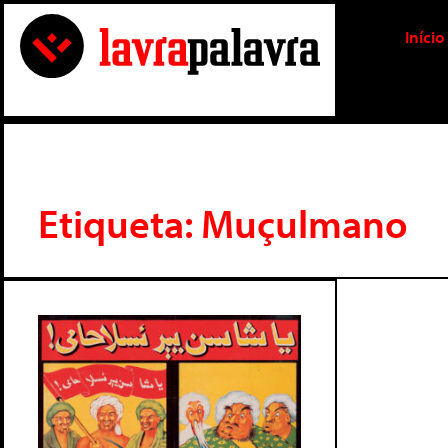
Início
Etiqueta: Muçulmano