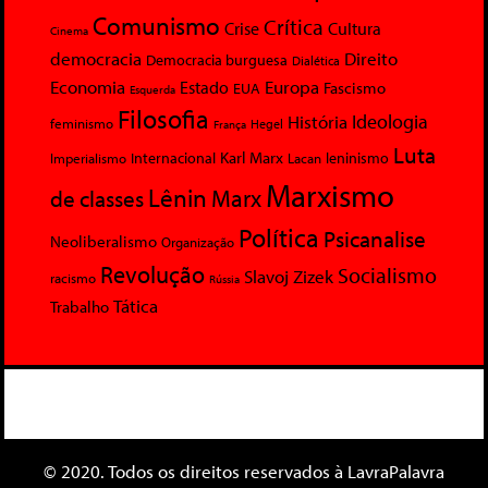
Comunismo
Crítica
Crise
Cultura
Cinema
democracia
Direito
Democracia burguesa
Dialética
Economia
Europa
Estado
Fascismo
EUA
Esquerda
Filosofia
Ideologia
História
feminismo
Hegel
França
Luta
Karl Marx
Internacional
Lacan
leninismo
Imperialismo
Marxismo
Lênin
Marx
de classes
Política
Psicanalise
Neoliberalismo
Organização
Revolução
Socialismo
Slavoj Zizek
racismo
Rússia
Tática
Trabalho
© 2020. Todos os direitos reservados à LavraPalavra