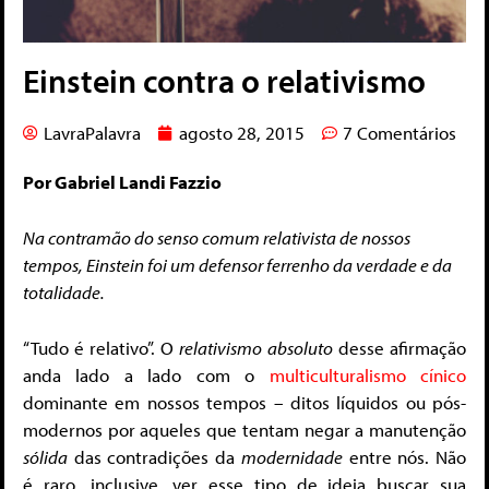
Einstein contra o relativismo
LavraPalavra
agosto 28, 2015
7 Comentários
Por Gabriel Landi Fazzio
Na contramão do senso comum relativista de nossos
tempos, Einstein foi um defensor ferrenho da verdade e da
totalidade.
“Tudo é relativo”. O
relativismo
absoluto
desse afirmação
anda lado a lado com o
multiculturalismo cínico
dominante em nossos tempos – ditos líquidos ou pós-
modernos por aqueles que tentam negar a manutenção
sólida
das contradições da
modernidade
entre nós. Não
é raro, inclusive, ver esse tipo de ideia buscar sua