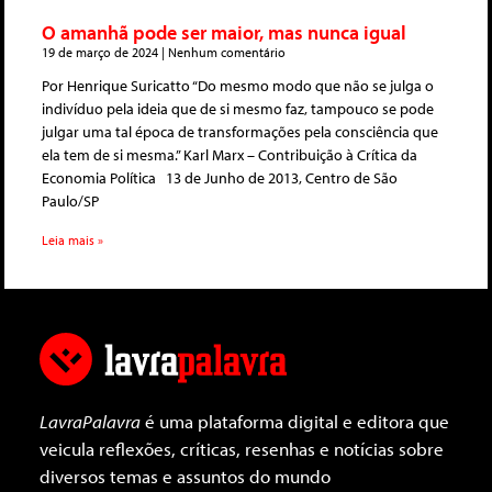
O amanhã pode ser maior, mas nunca igual
19 de março de 2024
Nenhum comentário
Por Henrique Suricatto “Do mesmo modo que não se julga o
indivíduo pela ideia que de si mesmo faz, tampouco se pode
julgar uma tal época de transformações pela consciência que
ela tem de si mesma.” Karl Marx – Contribuição à Crítica da
Economia Política 13 de Junho de 2013, Centro de São
Paulo/SP
Leia mais »
LavraPalavra
é uma plataforma digital e editora que
veicula reflexões, críticas, resenhas e notícias sobre
diversos temas e assuntos do mundo