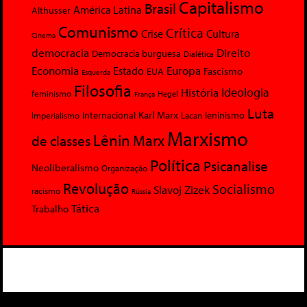
Capitalismo
Brasil
América Latina
Althusser
Comunismo
Crítica
Crise
Cultura
Cinema
democracia
Direito
Democracia burguesa
Dialética
Economia
Europa
Estado
Fascismo
EUA
Esquerda
Filosofia
Ideologia
História
feminismo
Hegel
França
Luta
Karl Marx
Internacional
Lacan
leninismo
Imperialismo
Marxismo
Lênin
Marx
de classes
Política
Psicanalise
Neoliberalismo
Organização
Revolução
Socialismo
Slavoj Zizek
racismo
Rússia
Tática
Trabalho