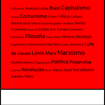
Capitalismo
Brasil
América Latina
Althusser
Comunismo
Crítica
Crise
Cultura
Cinema
democracia
Direito
Democracia burguesa
Dialética
Economia
Europa
Estado
Fascismo
EUA
Esquerda
Filosofia
Ideologia
História
feminismo
Hegel
França
Luta
Karl Marx
Internacional
Lacan
leninismo
Imperialismo
Marxismo
Lênin
Marx
de classes
Política
Psicanalise
Neoliberalismo
Organização
Revolução
Socialismo
Slavoj Zizek
racismo
Rússia
Tática
Trabalho