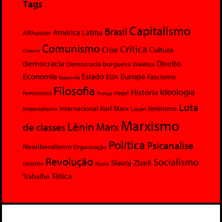
Tags
Capitalismo
Brasil
América Latina
Althusser
Comunismo
Crítica
Crise
Cultura
Cinema
democracia
Direito
Democracia burguesa
Dialética
Economia
Europa
Estado
Fascismo
EUA
Esquerda
Filosofia
Ideologia
História
feminismo
Hegel
França
Luta
Karl Marx
Internacional
Lacan
leninismo
Imperialismo
Marxismo
Lênin
Marx
de classes
Política
Psicanalise
Neoliberalismo
Organização
Revolução
Socialismo
Slavoj Zizek
racismo
Rússia
Tática
Trabalho