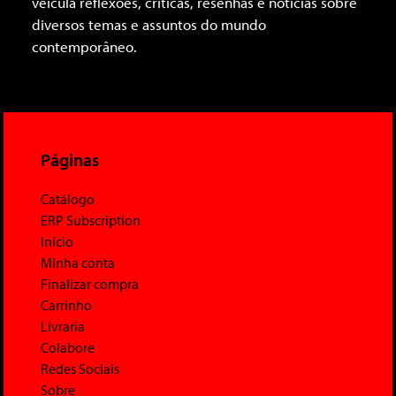
veicula reflexões, críticas, resenhas e notícias sobre
diversos temas e assuntos do mundo
contemporâneo.
Páginas
Catálogo
ERP Subscription
Início
Minha conta
Finalizar compra
Carrinho
Livraria
Colabore
Redes Sociais
Sobre