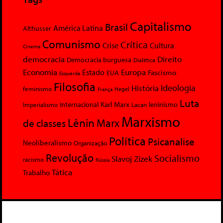
Capitalismo
Brasil
América Latina
Althusser
Comunismo
Crítica
Crise
Cultura
Cinema
democracia
Direito
Democracia burguesa
Dialética
Economia
Europa
Estado
Fascismo
EUA
Esquerda
Filosofia
Ideologia
História
feminismo
Hegel
França
Luta
Karl Marx
Internacional
Lacan
leninismo
Imperialismo
Marxismo
Lênin
Marx
de classes
Política
Psicanalise
Neoliberalismo
Organização
Revolução
Socialismo
Slavoj Zizek
racismo
Rússia
Tática
Trabalho