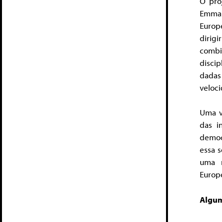
O pro
Emman
Europ
dirig
combi
discip
dadas
veloci
Uma v
das i
democ
essa 
uma r
Europ
Algum