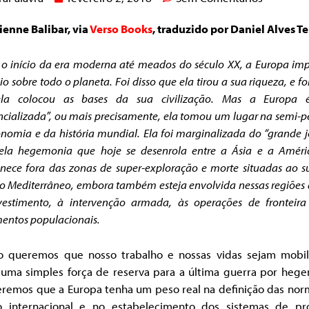
ienne Balibar, via
Verso Books
, traduzido por Daniel Alves Te
o início da era moderna até meados do século XX, a Europa im
o sobre todo o planeta. Foi disso que ela tirou a sua riqueza, e fo
la colocou as bases da sua civilização. Mas a Europa 
ncializada”, ou mais precisamente, ela tomou um lugar na semi-pe
nomia e da história mundial.
Ela foi marginalizada do “grande j
pela hegemonia que hoje se desenrola entre a Ásia e a Améric
ece fora das zonas de super-exploração e morte situadas ao s
do Mediterrâneo, embora também esteja envolvida nessas regiões
vestimento, à intervenção armada, às operações de fronteira
entos populacionais.
o queremos que nosso trabalho e nossas vidas sejam mobil
uma simples força de reserva para a última guerra por hege
eremos que a Europa tenha um peso real na definição das nor
to internacional e no estabelecimento dos sistemas de pr