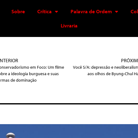
Sobre
Crítica
Palavra de Ordem
Co
Livraria
NTERIOR
PRÓXI
onservadorismo em Foco: Um filme
Você S/A: depressão e neoliberalis
obre a ideologia burguesa e suas
aos olhos de Byung-Chul H
ormas de dominação