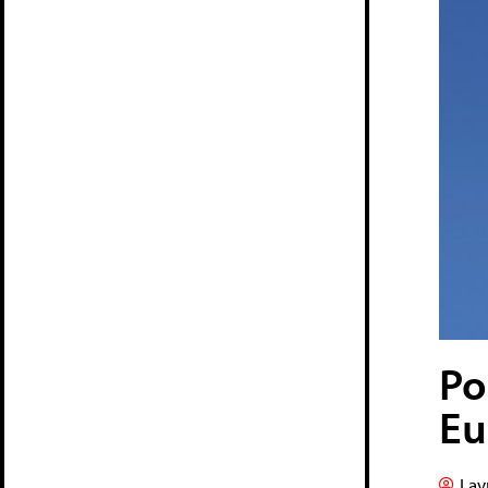
Po
Eu
Lav