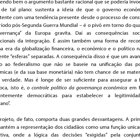
tendo bem o argumento bastante racional que se poderia invo
 de tal plano: sustenta a ideia de que o governo econô
stente com uma tendência presente desde o processo de cons
ríodo pós-Segunda Guerra Mundial – é o pivô em torno do qua
vernança” da Europa gravita. Daí as consequências soc
tucionais da integração. É assim também uma forma de reco
a era da globalização financeira, o econômico e o político 
ente “esferas” separadas. A consequência disso é que um ava
ão ao federalismo que não se baseie na unificação das pol
micas (e da sua base monetária) não tem chance de se materia
é verdade. Mas é longe de ser suficiente para assegurar a 
oca, isto é,
o controle político da governança econômica
em f
ientemente democráticas para estabelecer a legitimid
ano”.
projeto, de fato, comporta duas grandes desvantagens. A prim
antém a representação dos cidadãos como uma função unic
ltiva, onde a lógica das decisões “exigidas” pela conjun