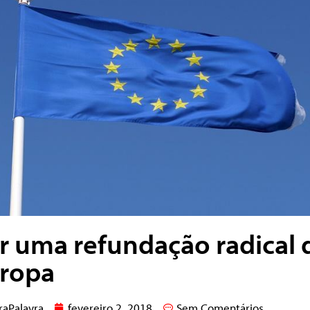
r uma refundação radical 
ropa
raPalavra
fevereiro 2, 2018
Sem Comentários