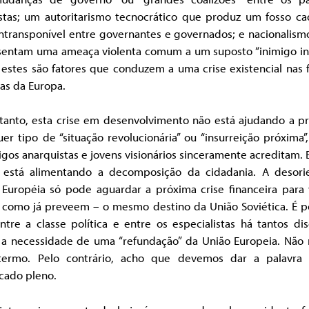
istas; um autoritarismo tecnocrático que produz um fosso ca
intransponível entre governantes e governados; e nacionalism
sentam uma ameaça violenta comum a um suposto “inimigo int
 estes são fatores que conduzem a uma crise existencial nas 
cas da Europa.
tanto, esta crise em desenvolvimento não está ajudando a pr
er tipo de “situação revolucionária” ou “insurreição próxima
igos anarquistas e jovens visionários sinceramente acreditam.
, está alimentando a decomposição da cidadania. A desori
 Européia só pode aguardar a próxima crise financeira para 
– como já preveem – o mesmo destino da União Soviética. É po
tre a classe política e entre os especialistas há tantos di
 a necessidade de uma “refundação” da União Europeia. Não r
termo. Pelo contrário, acho que devemos dar a palavra
icado pleno.