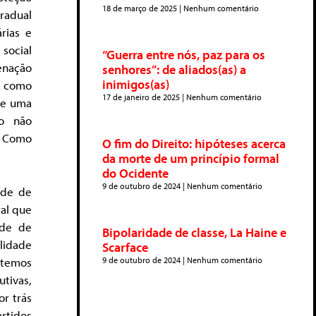
18 de março de 2025
Nenhum comentário
radual
rias e
social
“Guerra entre nós, paz para os
enação
senhores”: de aliados(as) a
inimigos(as)
s como
17 de janeiro de 2025
Nenhum comentário
de uma
so não
. Como
O fim do Direito: hipóteses acerca
da morte de um princípio formal
do Ocidente
9 de outubro de 2024
Nenhum comentário
ade de
ral que
ade de
Bipolaridade de classe, La Haine e
ilidade
Scarface
 temos
9 de outubro de 2024
Nenhum comentário
tivas,
r trás
rtidos