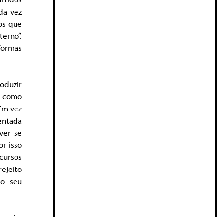
da vez
os que
erno”.
formas
oduzir
”, como
 Em vez
entada
ver se
r isso
scursos
ejeito
 o seu