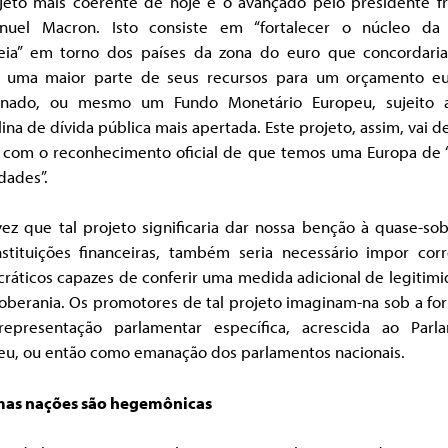
jeto mais coerente de hoje é o avançado pelo presidente fr
uel Macron. Isto consiste em “fortalecer o núcleo da
eia” em torno dos países da zona do euro que concordar
ir uma maior parte de seus recursos para um orçamento e
nado, ou mesmo um Fundo Monetário Europeu, sujeito
lina de dívida pública mais apertada. Este projeto, assim, vai 
 com o reconhecimento oficial de que temos uma Europa de “
dades”.
ez que tal projeto significaria dar nossa benção à quase-sob
nstituições financeiras, também seria necessário impor corr
ráticos capazes de conferir uma medida adicional de legitimi
soberania. Os promotores de tal projeto imaginam-na sob a fo
epresentação parlamentar específica, acrescida ao Parl
eu, ou então como emanação dos parlamentos nacionais.
as nações são hegemônicas