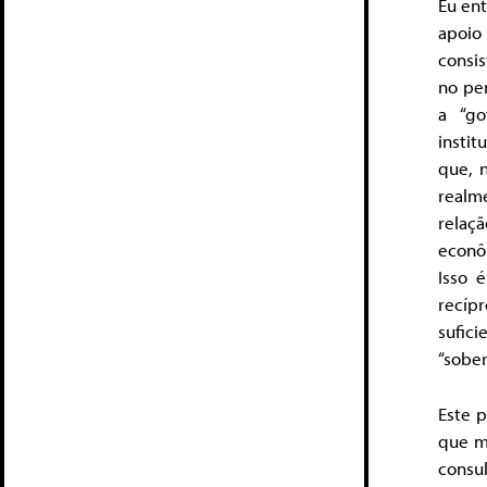
Eu en
apoio
consi
no pe
a “go
insti
que, n
realm
relaç
econô
Isso 
recípr
sufic
“sober
Este 
que m
consu