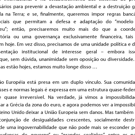
sários para prevenir a devastação ambiental e a destruição g
da na Terra; e se, finalmente, queremos impor regras bancá
ciais que permitam a defesa e adaptação do “modelo 
eu”; então, precisaremos muito mais do que a coord
atória ou uma governança exclusivamente financeira, tai
em hoje. Em vez disso, precisamos de uma unidade política e 
sentação institucional de interesse geral – embora is
fique, sem dúvida, unanimidade sem oposição ou diversidade
sas estão hojes, estamos muito longe disso …
ão Européia está presa em um duplo vínculo. Sua comunid
sses e normas legais é expressa em uma estrutura quase-fede
e quase irreversível. Na verdade, já vimos a impossibilid
ar a Grécia da zona do euro, e agora podemos ver a impossib
Reino Unido deixar a União Europeia sem danos. Mas também
onjunção de desigualdades crescentes, socialmente destru
 de uma ingovernabilidade que não pode mais se esconder po
udanças de governo” ou “grandes coalizões” entre os pa