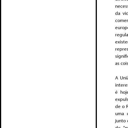
neces
da vi
comer
europ
regul
exist
repre
signi
as coi
A Uni
intere
é hoj
expuls
de o 
uma c
junto
de “m