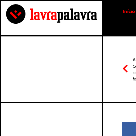
Início
A
C
s
f