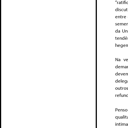
“ratif
discu
entre
semen
da Un
tendê
hegem
Na ve
deman
devem
deleg
outro
refund
Penso
quali
intim