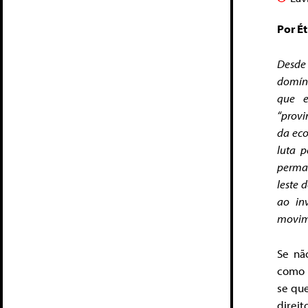
Por Ét
Desde 
domíni
que e
“provi
da eco
luta 
perman
leste 
ao in
movim
Se nã
como 
se qu
direi