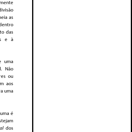
ramente
ivisão
eia as
dentro
to das
es e à
te uma
l. Não
res ou
em aos
ra uma
 uma é
stejam
al
dos