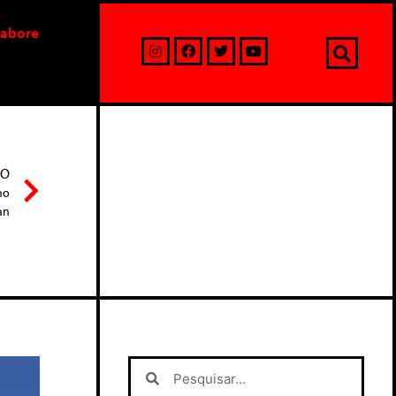
labore
MO
mo
an