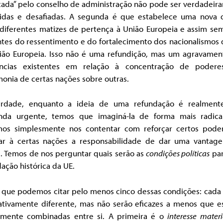
icada” pelo conselho de administração não pode ser verdadei
tidas e desafiadas. A segunda é que estabelece uma nova d
 diferentes matizes de pertença à União Europeia e assim sem
tes do ressentimento e do fortalecimento dos nacionalismos 
ião Europeia. Isso não é uma refundição, mas um agravamen
ncias existentes em relação à concentração de poder
onia de certas nações sobre outras.
rdade, enquanto a ideia de uma refundação é realmen
da urgente, temos que imaginá-la de forma mais radica
os simplesmente nos contentar com reforçar certos pode
ar à certas nações a responsabilidade de dar uma vantag
s. Temos de nos perguntar quais serão as
condições políticas
pa
ação histórica da UE.
 que podemos citar pelo menos cinco dessas condições: cada
tativamente diferente, mas não serão eficazes a menos que e
amente combinadas entre si. A primeira é o
interesse materi