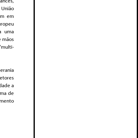
ancês,
 União
iam em
uropeu
 a uma
de mãos
multi-
erania
etores
dade a
rma de
amento