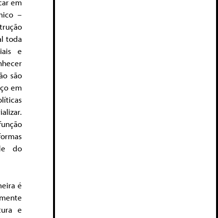
car em
mico –
trução
l toda
iais e
nhecer
não são
nço em
íticas
lizar.
função
ormas
ade do
eira é
amente
tura e