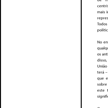
centr
mais 
repre
Todos
políti
No en
qualqu
os ant
disso
União
terá 
que en
sobre
este 
signif