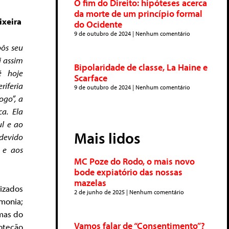
O fim do Direito: hipóteses acerca
da morte de um princípio formal
ixeira
do Ocidente
9 de outubro de 2024
Nenhum comentário
pôs seu
i assim
Bipolaridade de classe, La Haine e
é hoje
Scarface
riferia
9 de outubro de 2024
Nenhum comentário
ogo”, a
a. Ela
ul e ao
Mais lidos
 devido
 e aos
MC Poze do Rodo, o mais novo
bode expiatório das nossas
mazelas
izados
2 de junho de 2025
Nenhum comentário
monia;
mas do
Vamos falar de “Consentimento”?
oteção