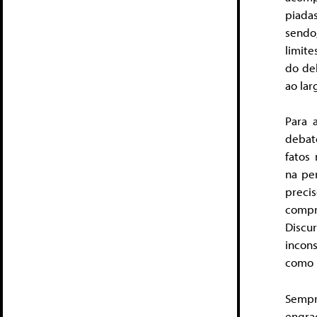
piada
sendo
limite
do de
ao la
Para 
debat
fatos
na pe
prec
compr
Discu
incons
como 
Sempr
engra