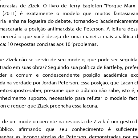
sincrasias de Zizek. O livro de Terry Eagleton “Porque Marx 
” (2011) é exatamente o modelo que muitos fantasiav
ria lenha na fogueira do debate, tornando-o ‘academicamente
ascararia a posição antimarxista de Peterson. A leitura dess
ornecerá o que você deseja de uma maneira mais analítica 
ica: 10 respostas concisas aos 10 ‘problemas’.
ue Zizek não se serviu de seu modelo, que pode ser seguid
rado em suas obras? Seguindo sua política de Bartleby, prefe
der a comum e condescendente posição acadêmica excl
da na verdade por Jordan Peterson. Essa posição, que Lacan 
eito-suposto-saber, presume que o público não sabe, isto é,
nhecimento suposto, necessário para refutar o modelo fact
on e requer que Zizek preencha essa lacuna.
ta de um modelo coerente na resposta de Zizek é um gesto di
blico, afirmando que seu conhecimento é suficient
anhar as incongruências de Peterson, demonstradas por m