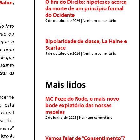
O fim do Direito: hipóteses acerca
Salon
,
da morte de um princípio formal
do Ocidente
9 de outubro de 2024
Nenhum comentário
lo fato
ente ou
Bipolaridade de classe, La Haine e
 que a
Scarface
 de uma
9 de outubro de 2024
Nenhum comentário
 de que
ssunto
rar as
Mais lidos
ncerne
MC Poze do Rodo, o mais novo
l está
bode expiatório das nossas
mazelas
 o real
2 de junho de 2025
Nenhum comentário
se de-
ostra”
isto é,
Vamos falar de “Consentimento”?