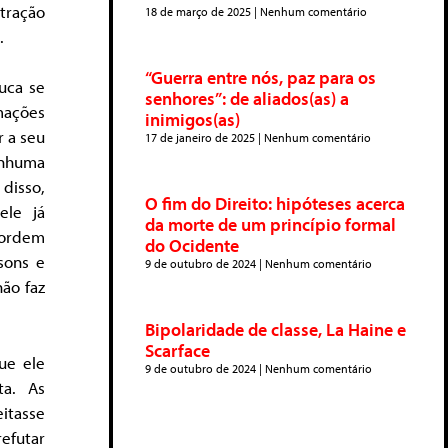
tração
18 de março de 2025
Nenhum comentário
.
“Guerra entre nós, paz para os
uca se
senhores”: de aliados(as) a
mações
inimigos(as)
 a seu
17 de janeiro de 2025
Nenhum comentário
enhuma
 disso,
O fim do Direito: hipóteses acerca
ele já
da morte de um princípio formal
 ordem
do Ocidente
sons e
9 de outubro de 2024
Nenhum comentário
ão faz
Bipolaridade de classe, La Haine e
Scarface
ue ele
9 de outubro de 2024
Nenhum comentário
ta. As
itasse
efutar