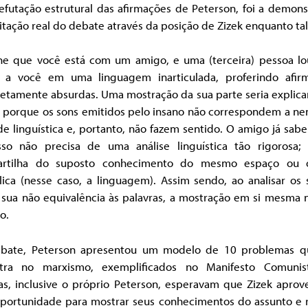
efutação estrutural das afirmações de Peterson, foi a demons
itação real do debate através da posição de Zizek enquanto tal
ne que você está com um amigo, e uma (terceira) pessoa lo
e a você em uma linguagem inarticulada, proferindo afir
etamente absurdas. Uma mostração da sua parte seria explicar
 porque os sons emitidos pelo insano não correspondem a n
e linguística e, portanto, não fazem sentido. O amigo já sabe
sso não precisa de uma análise linguística tão rigorosa; 
rtilha do suposto conhecimento do mesmo espaço ou
lica (nesse caso, a linguagem). Assim sendo, ao analisar os 
 sua não equivalência às palavras, a mostração em si mesma n
o.
bate, Peterson apresentou um modelo de 10 problemas q
tra no marxismo, exemplificados no Manifesto Comunis
as, inclusive o próprio Peterson, esperavam que Zizek aprove
oportunidade para mostrar seus conhecimentos do assunto e r