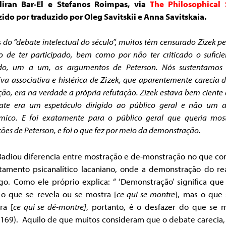
liran Bar-El e Stefanos Roimpas, via
The Philosophical 
ido por traduzido por Oleg Savitskii e Anna Savitskaia.
 do “debate intelectual do século”, muitos têm censurado Zizek pe
de ter participado, bem como por não ter criticado o sufici
ido, um a um, os argumentos de Peterson.
Nós sustentamos
iva associativa e histérica de Zizek, que aparentemente carecia
ção, era na verdade a própria refutação. Zizek estava bem ciente
ate era um espetáculo dirigido ao público geral e não um a
mico. E foi exatamente para o público geral que queria most
ções de Peterson, e foi o que fez por meio da demonstração.
 Badiou diferencia entre mostração e de-monstração no que co
atamento psicanalítico lacaniano, onde a demonstração do rea
o. Como ele próprio explica: “ ‘Demonstração’ significa que
 o que se revela ou se mostra [
ce qui se montre
], mas o que 
ra [
ce qui se dé-montre]
, portanto, é o desfazer do que se m
169). Aquilo de que muitos consideram que o debate carecia, 