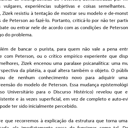
s vulgares, experiências subjetivas e coisas semelhantes.
, Zizek resistiu à tentação de mostrar seu modelo e de-monst
s de Peterson ao fazê-lo. Portanto, criticá-lo por não ter part
bate ou entrar nele de acordo com as condições de Peterson
rgo do problema.
além de bancar o purista, para quem não vale a pena ent
e com Peterson, ou o crítico empírico experiente que dis
 melhores, Zizek encenou uma paralaxe psicanalítica: uma m
rspectiva da platéia, a qual altera também o objeto. O públi
isou de nenhum conhecimento novo para adquirir uma
eensão do modelo de Peterson. Essa mudança epistemológi
rso Universitário para o Discurso Histérico) revelou que e
istente e às vezes superficial, em vez de completo e auto-e
pode ter sido inicialmente percebido.
e que recorremos à explicação da estrutura que torna uma
çada, ela imediatamente cessa de funcionar como tal. De