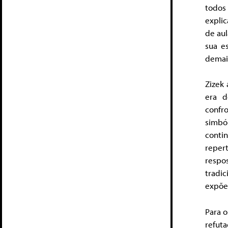
todos
expli
de aul
sua e
demai
Zizek
era d
confr
simbó
conti
reper
respo
tradi
expõe 
Para 
refuta