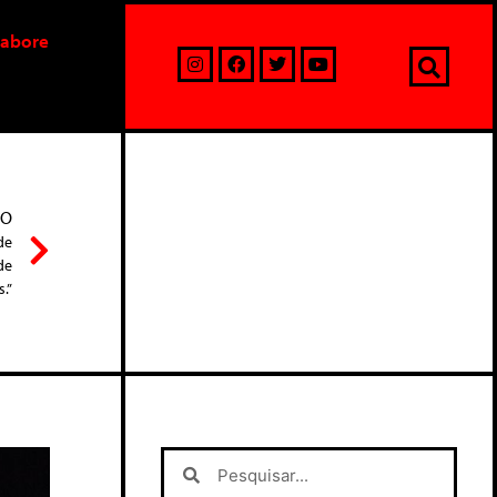
labore
MO
de
de
.”