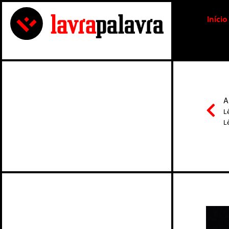
Início
A
L
L