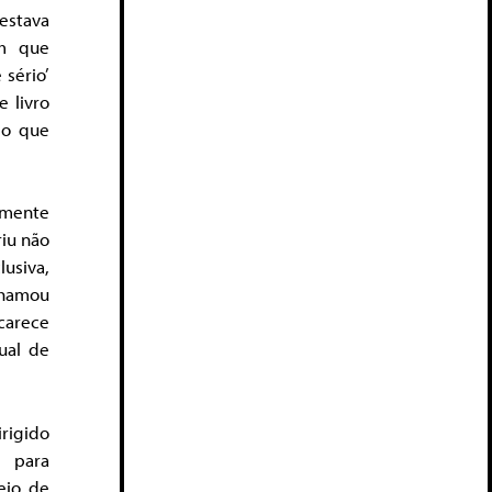
estava
am que
 sério’
e livro
do que
amente
riu não
usiva,
chamou
 carece
ual de
rigido
e para
eio de