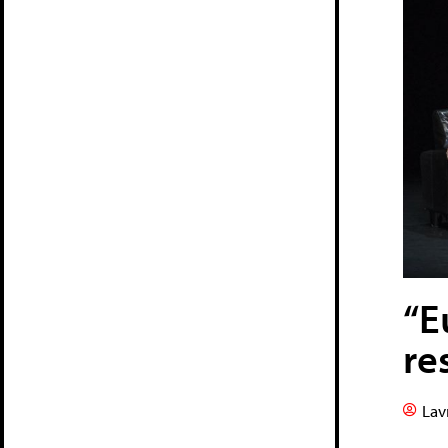
“E
re
Lav