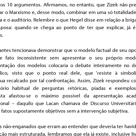
 os 10 argumentos. Afirmamos, no entanto, que Zizek não pre
car o Marxismo e, desse modo, combinar em uma só totalidade 
a e o auditório. Relembre o que Hegel disse em relação a bri
sposa: quando se chega ao ponto de ter que explicar, já é
s.
 antes tencionava demonstrar que o modelo factual de seu op
e fato inconsistente sem apresentar o seu próprio mod
ontação dos modelos colocaria o debate inteiramente no d
lico, visto que o ponto real dele, que ‘resiste à simboliz
nua recalcado por tal confrontação. Assim, Zizek respondeu c
tório habitual de perguntas retóricas, piadas e exemplos
sta afastou-se o máximo possível da apresentação aca
cional – daquilo que Lacan chamava de Discurso Universitár
fatos supostamente objetivos sem a intervenção subjetiva.
os não-enganados que erram ao entender que deveria ter havi
ção mais estruturada, lembramos que ela já existe, inclusive li