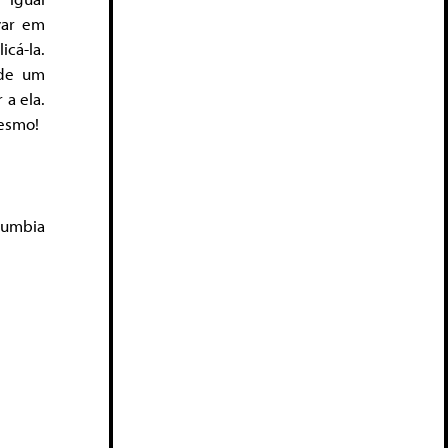
var em
icá-la.
 de um
 a ela.
mesmo!
lumbia