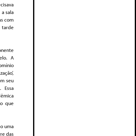
cisava
a sala
gas com
 tarde
onente
elo. A
omínio
ação’,
om seu
. Essa
dêmica
io que
do uma
vre das