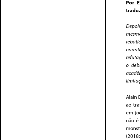
Por E
traduz
Depois
mesmo 
rebat
narrat
refuta
o deb
acadê
limita
Alain
ao tr
em jog
não é
monst
(2018: