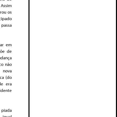
 Assim
rou os
icipado
 passa
rar em
põe de
udança
co não
 nova
ca (do
le era
vidente
 piada
 igual