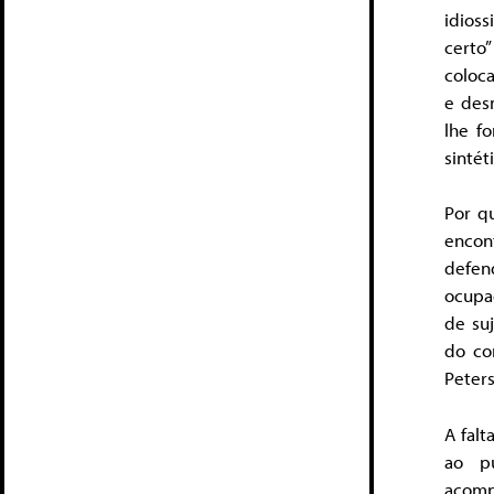
idios
certo
coloca
e desm
lhe f
sintét
Por q
encont
defen
ocupa
de suj
do co
Peters
A fal
ao pú
acomp