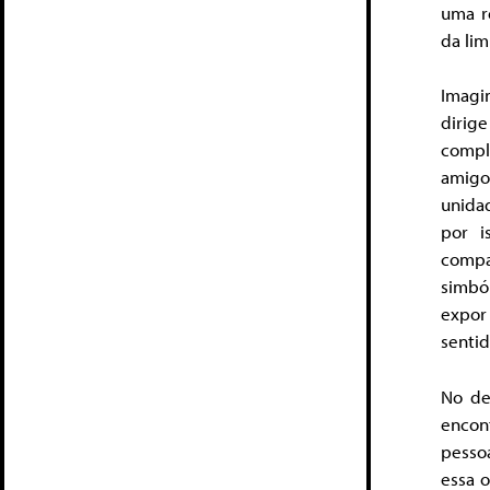
uma r
da lim
Imagi
dirig
compl
amigo
unidad
por i
compa
simbó
expor
sentid
No de
encon
pesso
essa 