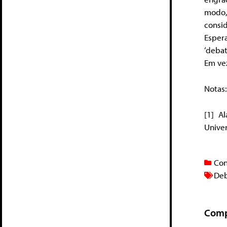
modo,
consid
Esper
‘debat
Em vez
Notas:
[1] A
Univer
Con
De
Comp