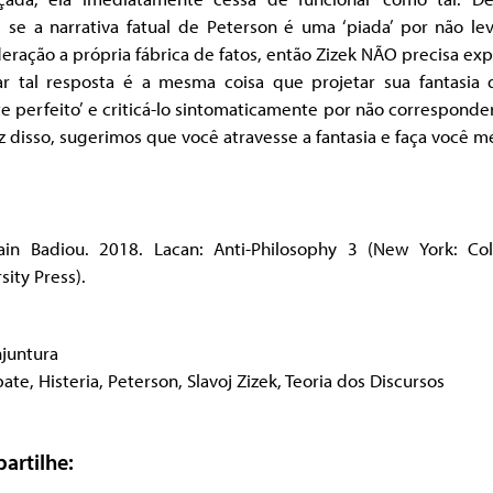
 se a narrativa fatual de Peterson é uma ‘piada’ por não le
eração a própria fábrica de fatos, então Zizek NÃO precisa expl
ar tal resposta é a mesma coisa que projetar sua fantasia
e perfeito’ e criticá-lo sintomaticamente por não corresponder
 disso, sugerimos que você atravesse a fantasia e faça você 
lain Badiou. 2018. Lacan: Anti-Philosophy 3 (New York: Co
sity Press).
juntura
bate
,
Histeria
,
Peterson
,
Slavoj Zizek
,
Teoria dos Discursos
artilhe: