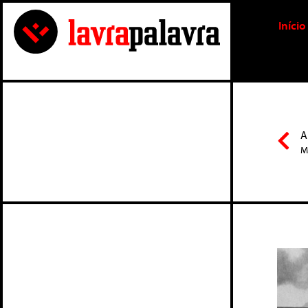
Início
A
M