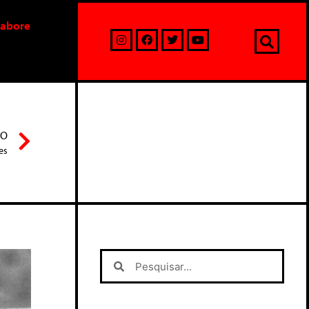
labore
MO
es