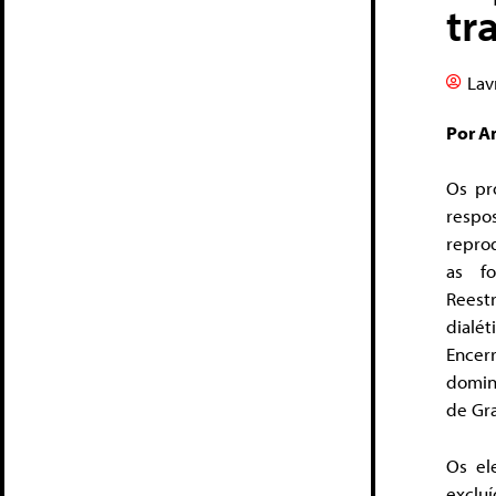
tr
Lav
Por A
Os pr
respo
reprod
as f
Reest
dialé
Encer
domina
de Gr
Os el
exclu