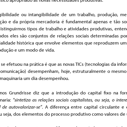
gibilidade ou intangibilidade de um trabalho, produção, me
ção e da própria mercadoria é fundamental apenas e tão s
istinguirmos tipos de trabalho e atividades produtivas, ent
odos eles são conjuntos de relações sociais determinadas por
ialidade histórica que envolve elementos que reproduzem u
odução e um modo de vida.
se efetuou na prática é que as novas TICs (tecnologias da inf
comunicação) desempenham, hoje, estruturalmente o mesmo
 maquinaria um dia desempenhou.
nos Grundrisse diz que a introdução do capital fixo na fo
naria:
“sintetiza as
relações sociais capitalistas, ou seja, o inter
l de autovalorizar-se”
. A diferença entre capital circulante e 
ou seja, dos elementos do processo produtivo como valores de 