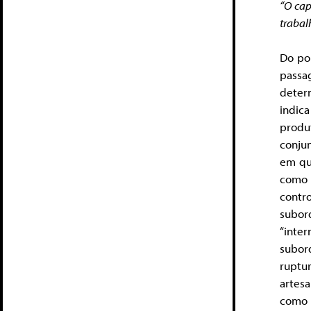
“O cap
trabal
Do pon
passa
deter
indic
produ
conju
em que
como 
contr
subor
“inte
subor
ruptu
artes
como 