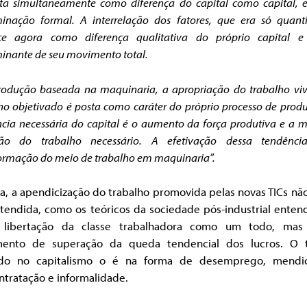
ta simultaneamente como diferença do capital como capital, 
inação formal. A interrelação dos fatores, que era só quanti
ce agora como diferença qualitativa do próprio capital 
inante de seu movimento total.
rodução baseada na maquinaria, a apropriação do trabalho viv
ho objetivado é posta como caráter do próprio processo de prod
cia necessária do capital é o aumento da força produtiva e a
ão do trabalho necessário. A efetivação dessa tendênc
ormação do meio de trabalho em maquinaria”.
a, a apendicização do trabalho promovida pelas novas TICs n
ntendida, como os teóricos da sociedade pós-industrial enten
libertação da classe trabalhadora como um todo, ma
ento de superação da queda tendencial dos lucros. O
ado no capitalismo o é na forma de desemprego, mendic
tratação e informalidade.