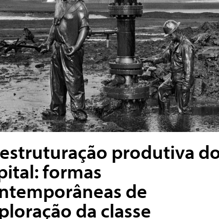
estruturação produtiva d
pital: formas
ntemporâneas de
ploração da classe