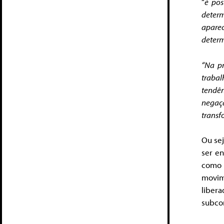
“
é pos
determ
apare
determ
“Na p
trabal
tendên
negaç
transf
Ou sej
ser e
como 
movim
liber
subcon