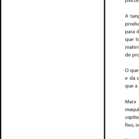
A tan
produ
para d
que t
mater
de pr
O que 
e da 
que a
Marx 
maqui
capita
fixo, 