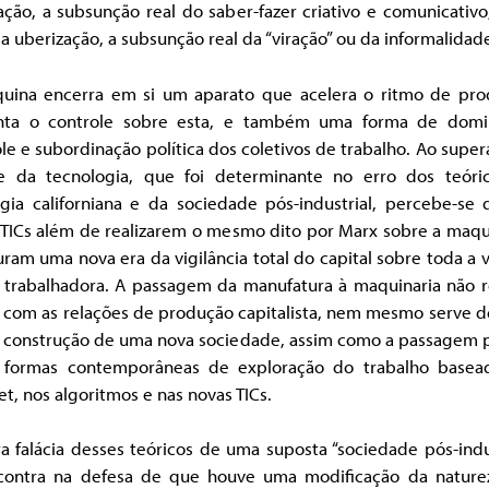
ção, a subsunção real do saber-fazer criativo e comunicativo
a uberização, a subsunção real da “viração” ou da informalidad
uina encerra em si um aparato que acelera o ritmo de pro
ta o controle sobre esta, e também uma forma de domi
le e subordinação política dos coletivos de trabalho. Ao super
he da tecnologia, que foi determinante no erro dos teóri
ogia californiana e da sociedade pós-industrial, percebe-se 
 TICs além de realizarem o mesmo dito por Marx sobre a maqui
ram uma nova era da vigilância total do capital sobre toda a 
e trabalhadora. A passagem da manufatura à maquinaria não 
, com as relações de produção capitalista, nem mesmo serve d
a construção de uma nova sociedade, assim como a passagem p
 formas contemporâneas de exploração do trabalho basea
et, nos algoritmos e nas novas TICs.
a falácia desses teóricos de uma suposta “sociedade pós-indu
contra na defesa de que houve uma modificação da nature