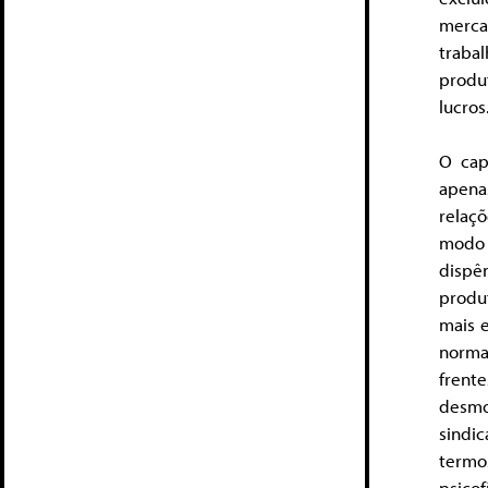
merca
traba
produ
lucros
O cap
apena
relaçõ
modo 
dispê
produ
mais 
norma
frent
desm
sindi
termo
psicof