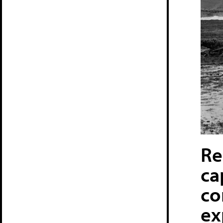
Re
ca
co
ex