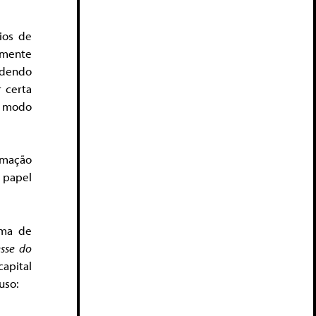
ios de
omente
endendo
 certa
m modo
ormação
 papel
rma de
esse do
capital
uso: