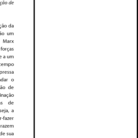
cção de
ição da
não um
. Marx
forças
e a um
 tempo
xpressa
ndar o
ção de
inação
mas de
eja, a
-fazer
trazem
de sua