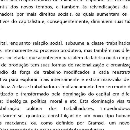
ntis dos novos tempos, e também às reivindicações da 
lhadora por mais direitos sociais, os quais aumentam os 
tivos do capitalista e, consequentemente, diminuem suas ta
.
ital, enquanto relação social, subsume a classe trabalhado
s internamente ao processo produtivo, mas também nas dife
es societárias que acontecem para além da fábrica ou da emp
de produção tem suas formas de racionalização e organiza
ndio da força de trabalho modificados a cada reestrut
tiva para explorar mais intensamente e extrair mais-valia de
eficaz. A classe trabalhadora simultaneamente tem seu modo d
tizado e transformado pela dominação do capital em dife
es: ideológica, política, moral e etc. Esta dominação visa t
obilização política dos trabalhadores, impedindo-
calizarem-se, quanto a constituição de um novo tipo huma
s marxianos, ou, como definido por Gramsci, um nov
ísico apropriado às novas necessidades produtivas.