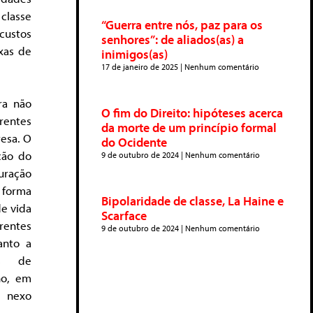
classe
“Guerra entre nós, paz para os
custos
senhores”: de aliados(as) a
xas de
inimigos(as)
17 de janeiro de 2025
Nenhum comentário
ra não
O fim do Direito: hipóteses acerca
rentes
da morte de um princípio formal
resa. O
do Ocidente
ção do
9 de outubro de 2024
Nenhum comentário
uração
 forma
Bipolaridade de classe, La Haine e
e vida
Scarface
rentes
9 de outubro de 2024
Nenhum comentário
anto a
os de
no, em
o nexo