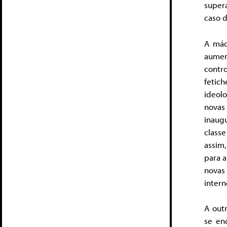
supera
caso d
A máq
aumen
contro
fetic
ideol
novas
inaugu
class
assim
para 
novas
intern
A outr
se en