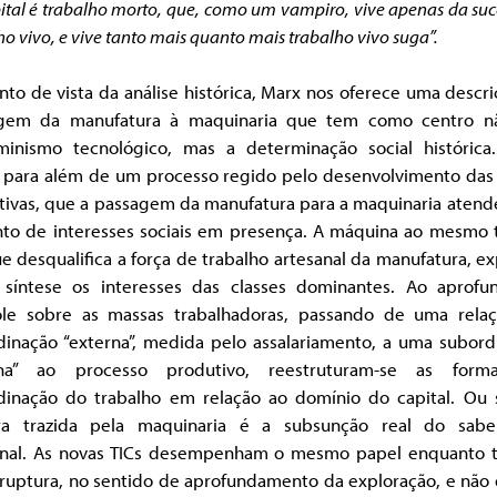
ital é trabalho morto, que, como um vampiro, vive apenas da su
ho vivo, e vive tanto mais quanto mais trabalho vivo suga”.
to de vista da análise histórica, Marx nos oferece uma descr
gem da manufatura à maquinaria que tem como centro 
minismo tecnológico, mas a determinação social histórica
a para além de um processo regido pelo desenvolvimento das 
tivas, que a passagem da manufatura para a maquinaria atend
nto de interesses sociais em presença. A máquina ao mesmo
 desqualifica a força de trabalho artesanal da manufatura, e
síntese os interesses das classes dominantes. Ao aprofu
ole sobre as massas trabalhadoras, passando de uma rela
dinação “externa”, medida pelo assalariamento, a uma subord
rna” ao processo produtivo, reestruturam-se as for
dinação do trabalho em relação ao domínio do capital. Ou s
ra trazida pela maquinaria é a subsunção real do saber
anal. As novas TICs desempenham o mesmo papel enquanto 
ruptura, no sentido de aprofundamento da exploração, e não 