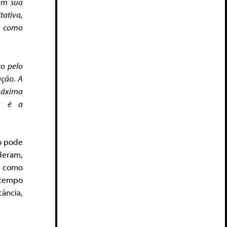
em sua
tativa,
e como
o pelo
ução. A
 máxima
ia é a
ão pode
deram,
s como
 tempo
ância,