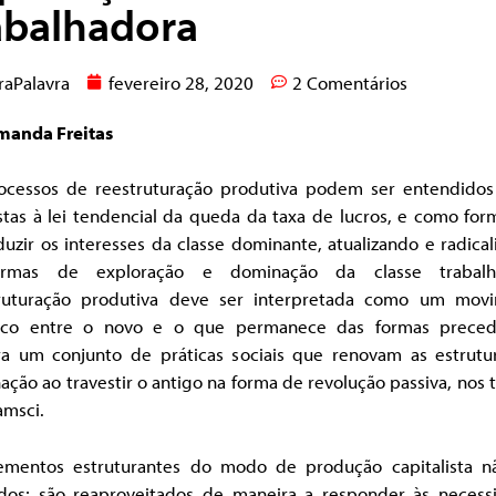
abalhadora
raPalavra
fevereiro 28, 2020
2 Comentários
manda Freitas
ocessos de reestruturação produtiva podem ser entendido
stas à lei tendencial da queda da taxa de lucros, e como for
uzir os interesses da classe dominante, atualizando e radica
ormas de exploração e dominação da classe trabalha
ruturação produtiva deve ser interpretada como um mov
tico entre o novo e o que permanece das formas preced
ra um conjunto de práticas sociais que renovam as estrutu
ção ao travestir o antigo na forma de revolução passiva, nos
amsci.
ementos estruturantes do modo de produção capitalista n
ídos; são reaproveitados de maneira a responder às necess