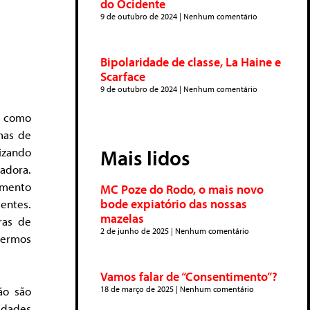
do Ocidente
9 de outubro de 2024
Nenhum comentário
Bipolaridade de classe, La Haine e
Scarface
9 de outubro de 2024
Nenhum comentário
s como
mas de
Mais lidos
lizando
dora.
imento
MC Poze do Rodo, o mais novo
bode expiatório das nossas
entes.
mazelas
ras de
2 de junho de 2025
Nenhum comentário
 termos
Vamos falar de “Consentimento”?
ão são
18 de março de 2025
Nenhum comentário
idades