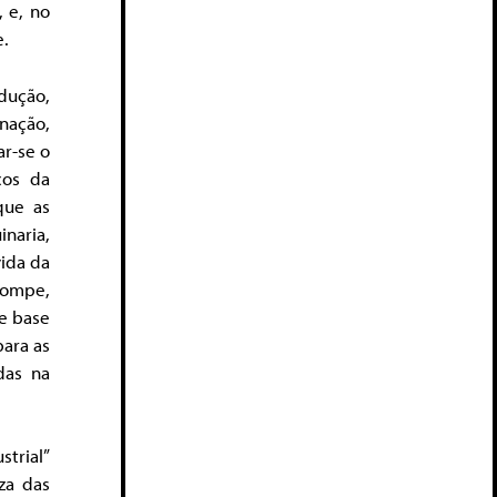
, e, no
e.
dução,
nação,
ar-se o
cos da
que as
naria,
vida da
rompe,
e base
ara as
das na
strial”
za das