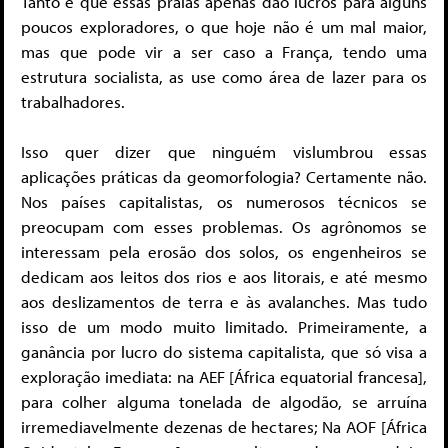
Tanto é que essas praias apenas dão lucros para alguns
poucos exploradores, o que hoje não é um mal maior,
mas que pode vir a ser caso a França, tendo uma
estrutura socialista, as use como área de lazer para os
trabalhadores.
Isso quer dizer que ninguém vislumbrou essas
aplicações práticas da geomorfologia? Certamente não.
Nos países capitalistas, os numerosos técnicos se
preocupam com esses problemas. Os agrônomos se
interessam pela erosão dos solos, os engenheiros se
dedicam aos leitos dos rios e aos litorais, e até mesmo
aos deslizamentos de terra e às avalanches. Mas tudo
isso de um modo muito limitado. Primeiramente, a
ganância por lucro do sistema capitalista, que só visa a
exploração imediata: na AEF [África equatorial francesa],
para colher alguma tonelada de algodão, se arruína
irremediavelmente dezenas de hectares; Na AOF [África