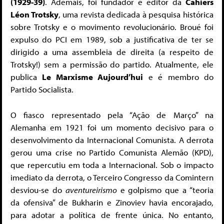
(1929-39)
. Ademais, foi fundador e editor da
Cahiers
Léon Trotsky
, uma revista dedicada à pesquisa histórica
sobre Trotsky e o movimento revolucionário. Broué foi
expulso do PCI em 1989, sob a justificativa de ter se
dirigido a uma assembleia de direita (a respeito de
Trotsky!) sem a permissão do partido. Atualmente, ele
publica
Le Marxisme Aujourd’hui
e é membro do
Partido Socialista.
O fiasco representado pela “Ação de Março” na
Alemanha em 1921 foi um momento decisivo para o
desenvolvimento da Internacional Comunista. A derrota
gerou uma crise no Partido Comunista Alemão (KPD),
que repercutiu em toda a Internacional. Sob o impacto
imediato da derrota, o Terceiro Congresso da Comintern
desviou-se do
aventureirismo
e golpismo que a “teoria
da ofensiva” de Bukharin e Zinoviev havia encorajado,
para adotar a política de frente única. No entanto,