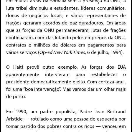
Em muitas áreas da Somália sem a presença da ONU, a
luta tribal diminuiu e estudantes, líderes comunitários,
donos de negócios locais, e vários representantes de
frações geraram acordos de paz duradouros. Em áreas
que as forças da ONU permaneceram, lutas de frações
continuaram, com clãs lutando pelos empregos da ONU,
contratos e milhões de dólares em pagamentos para
vários serviços (Op-
ed New York Times
, 6 de julho, 1994).
O Haiti provê outro exemplo. As forças dos EUA
aparentemente intervieram para restabelecer o
presidente democraticamente eleito. Com certeza aqui,
foi uma “boa intervenção”. Mas vamos dar um olhar mais
de perto.
Em 1990, um padre populista, Padre Jean Bertrand
Aristide — rotulado como uma pessoa de esquerda por
tomar partido dos pobres contra os ricos — venceu em