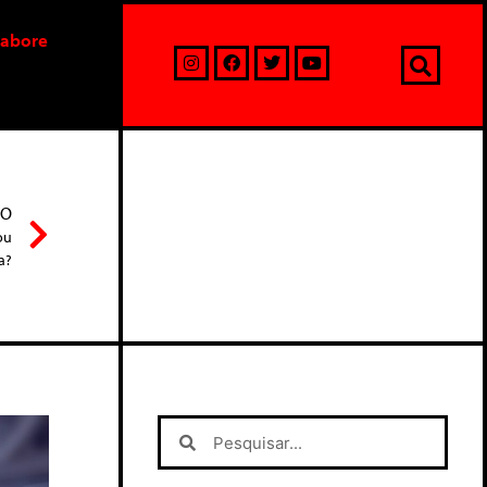
labore
MO
ou
a?