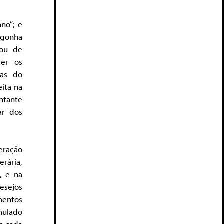
ano”; e
rgonha
mou de
der os
sas do
eita na
ntante
ar dos
eração
erária,
, e na
esejos
mentos
umulado