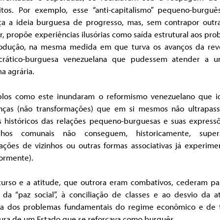
itos. Por exemplo, esse “anti-capitalismo” pequeno-burguê
ça a ideia burguesa de progresso, mas, sem contrapor outra
, propõe experiências ilusórias como saída estrutural aos pr
odução, na mesma medida em que turva os avanços da rev
rático-burguesa venezuelana que pudessem atender a u
a agrária.
los como este inundaram o reformismo venezuelano que id
ças (não transformações) que em si mesmos não ultrapas
es históricos das relações pequeno-burguesas e suas expressõ
lhos comunais não conseguem, historicamente, supe
iações de vizinhos ou outras formas associativas já experime
iormente).
curso e a atitude, que outrora eram combativos, cederam pa
 da “paz social”, à conciliação de classes e ao desvio da a
ca dos problemas fundamentais do regime econômico e de 
tura de um Estado que se reforçava como burguês.