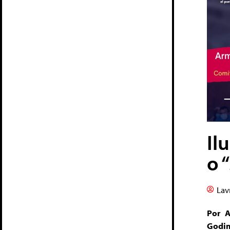
Il
o 
Lav
Por 
Godi