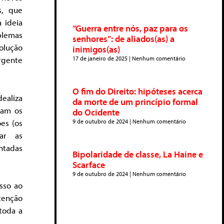
s, que
 ideia
“Guerra entre nós, paz para os
oblemas
senhores”: de aliados(as) a
olução
inimigos(as)
17 de janeiro de 2025
Nenhum comentário
rgente
O fim do Direito: hipóteses acerca
ealiza
da morte de um princípio formal
sam os
do Ocidente
es (os
9 de outubro de 2024
Nenhum comentário
rar as
ntadas
Bipolaridade de classe, La Haine e
Scarface
9 de outubro de 2024
Nenhum comentário
sso ao
tenção
toda a