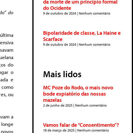
da morte de um princípio formal
do Ocidente
do” do
9 de outubro de 2024
Nenhum comentário
Bipolaridade de classe, La Haine e
última
Scarface
ensiva
9 de outubro de 2024
Nenhum comentário
usavam
uelana
ços do
Mais lidos
ngar o
sada e
a como
MC Poze do Rodo, o mais novo
bode expiatório das nossas
res, ou
mazelas
2 de junho de 2025
Nenhum comentário
tavam a
, longe
Vamos falar de “Consentimento”?
18 de março de 2025
Nenhum comentário
 novos