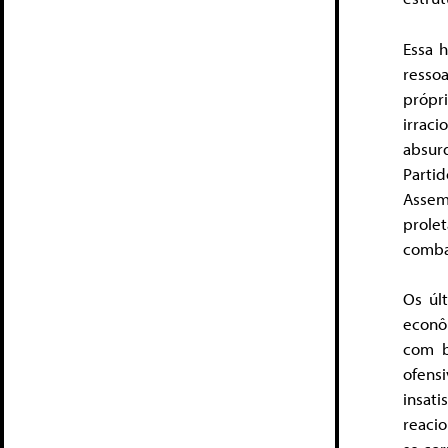
Essa h
resso
própr
irrac
absur
Partid
Assem
prole
comba
Os úl
econôm
com b
ofens
insat
reacio