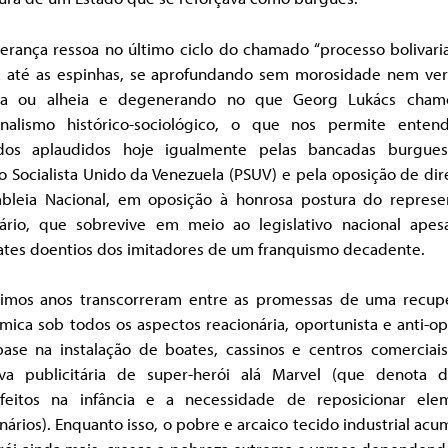
erança ressoa no último ciclo do chamado “processo bolivari
a até as espinhas, se aprofundando sem morosidade nem ve
ia ou alheia e degenerando no que Georg Lukács cha
ionalismo histórico-sociológico, o que nos permite enten
dos aplaudidos hoje igualmente pelas bancadas burgue
o Socialista Unido da Venezuela (PSUV) e pela oposição de dir
bleia Nacional, em oposição à honrosa postura do represe
tário, que sobrevive em meio ao legislativo nacional apes
tes doentios dos imitadores de um franquismo decadente.
timos anos transcorreram entre as promessas de uma recup
ica sob todos os aspectos reacionária, oportunista e anti-op
ase na instalação de boates, cassinos e centros comerciais
iva publicitária de super-herói alá Marvel (que denota d
isfeitos na infância e a necessidade de reposicionar ele
nários). Enquanto isso, o pobre e arcaico tecido industrial ac