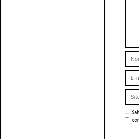
Sal
co