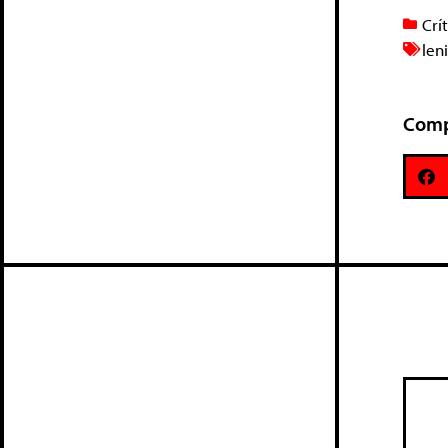
Crí
len
Comp
Deix