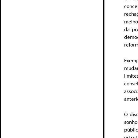
conce
recha
melhor
da pr
democ
reform
Exemp
mudan
limit
conse
assoc
anter
O dis
sonho
públi
estru