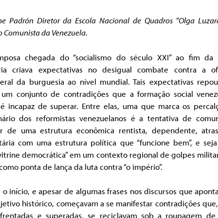
he Padrón Diretor da Escola Nacional de Quadros “Olga Luzar
o Comunista da Venezuela.
posa chegada do “socialismo do século XXI” ao fim da 
ria criava expectativas no desigual combate contra a of
beral da burguesia ao nível mundial. Tais expectativas repo
 um conjunto de contradições que a formação social venez
 é incapaz de superar. Entre elas, uma que marca os percal
nário dos reformistas venezuelanos é a tentativa de comu
er de uma estrutura econômica rentista, dependente, atra
itária com uma estrutura política que “funcione bem”, e sej
itrine democrática” em um contexto regional de golpes milita
como ponta de lança da luta contra “o império”.
o início, e apesar de algumas frases nos discursos que apon
etivo histórico, começavam a se manifestar contradições que
frentadas e superadas, se reciclavam sob a roupagem de