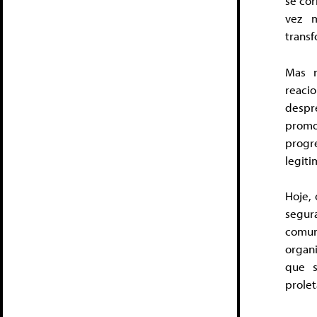
se co
vez m
trans
Mas n
reaci
despr
promo
prog
legiti
Hoje,
segura
comun
organ
que s
prole