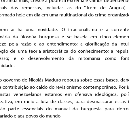
rrói ainda mais, cresce a pobreza extrema e vamos dependend
ais das remessas, incluídas as do “Trem de Aragua”,
formado hoje em dia em uma multinacional do crime organizad
em aí há uma novidade. O irracionalismo é a corrent
onária da filosofia burguesa e se baseia em cinco elemen
ezo pela razão e ao entendimento; a glorificação da intui
ção de uma teoria aristocrática do conhecimento; a repuls
resso; e o desenvolvimento da mitomania como fon
midade.
 o governo de Nicolás Maduro repousa sobre essas bases, dan
 contribuição ao caldo do revisionismo contemporâneo. Por i
istas venezuelanos estamos em ofensiva ideológica, polí
izativa, em meio à luta de classes, para desmascarar essas i
ão parte essenciais do manual da burguesia para derro
tariado e aos povos do mundo.