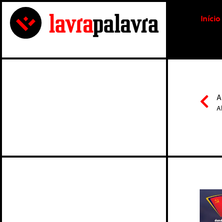
Início
A
A