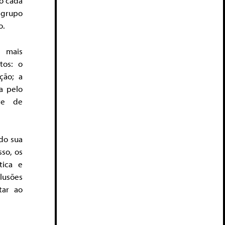
o cada
 grupo
o.
e mais
tos: o
ção; a
a pelo
te de
do sua
sso, os
tica e
lusões
tar ao