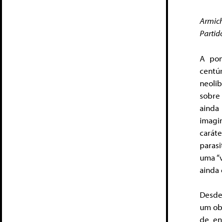
Armic
Partid
A pom
centú
neoli
sobre
ainda
imagi
carát
paras
uma “v
ainda 
Desde 
um obj
de en