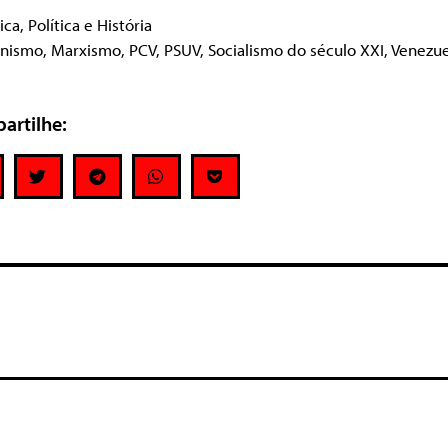
tica
,
Política e História
inismo
,
Marxismo
,
PCV
,
PSUV
,
Socialismo do século XXI
,
Venezue
artilhe:
e um comentário