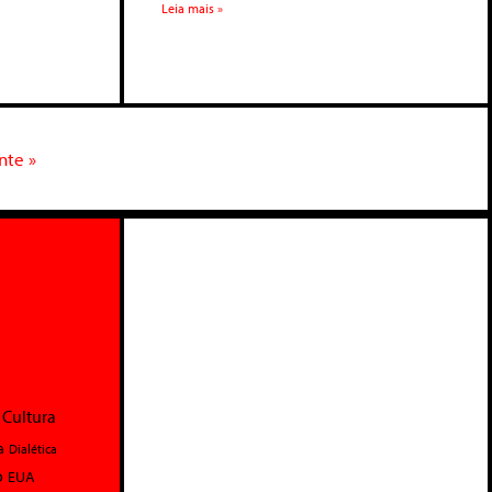
Leia mais »
nte »
Cultura
a
Dialética
o
EUA