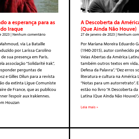
do a esperança para as
A Descoberta da América
do Iraque
(Que Ainda Não Houve)
e 2023
Nenhum comentário
27 de janeiro de 2023
Nenhum come
Mahmoud, via La Bataille
Por Mariana Moreira Eduardo G
raduzido por Larissa Carolino
(1940-2015), autor conhecido pel
de sua presença em Paris,
Veias Abertas da América Latina
a associação “Solidarité Irak”,
também outros textos em vida,
sponder perguntas de
Defesa da Palavra”, “Dez erros s
sz e Gilles Dilun para a revista
literatura e cultura na América 
ão da extinta Ligue Comuniste
“Notas para um autorretrato”. E
ire de France, que as publicou
estão no livro “A Descoberta d
er l’espoir aux Irakiennes.
Latina (Que Ainda Não Houve)”
com Houzan
Leia mais »