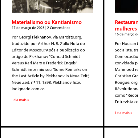
Materialismo ou Kantianismo
Restauran
mulheres 
17 de março de 2023
2 Comentários
16 de março d
Por Georgi Plekhanov, via Marxists.org,
traduzido por Arthur H. R. Zullo Nota do
Por Houzan 
Editor de Moscou: ‘Após a publicação do
Socialiste, t
artigo de Plekhanov “Conrad Schmidt
Com ocasião 
Versus Karl Marx e Frederick Engels”,
convidada pel
Schmidt imprimiu seu “Some Remarks on
Mahmoud re
the Last Article by Plekhanov in Neue Zeit“,
Christian Gro
Neue Zeit, nº 11, 1898. Plekhanov ficou
Rougue, órg
indignado com os
Révolutionna
como “Redonn
Leia mais »
Entrevista 
Leia mais »