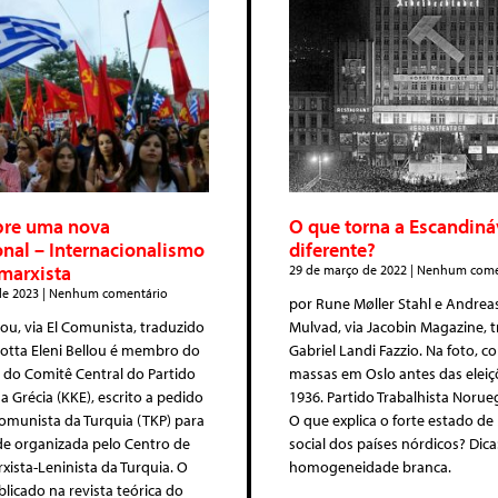
bre uma nova
O que torna a Escandiná
onal – Internacionalismo
diferente?
 marxista
29 de março de 2022
Nenhum come
 de 2023
Nenhum comentário
por Rune Møller Stahl e Andrea
lou, via El Comunista, traduzido
Mulvad, via Jacobin Magazine, 
otta Eleni Bellou é membro do
Gabriel Landi Fazzio. Na foto, c
o do Comitê Central do Partido
massas em Oslo antes das eleiç
 Grécia (KKE), escrito a pedido
1936. Partido Trabalhista Norueg
omunista da Turquia (TKP) para
O que explica o forte estado de
de organizada pelo Centro de
social dos países nórdicos? Dica
xista-Leninista da Turquia. O
homogeneidade branca.
blicado na revista teórica do