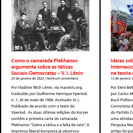
Como o camarada Plekhanov
Ideias so
argumenta sobre as táticas
Internaci
Sociais-Democratas – V. I. Lênin
na teoria
23 de janeiro de 2023
Nenhum comentário
13 de janeiro
Por Vladímir Ilitch Lênin, via marxists.org,
Por Eleni Bel
traduzido por Guilherme Henrique Vperiod,
por Carlos M
n. 1, 26 de maio de 1906. Assinado: N. L.
Burô Polític
Publicado de acordo com o texto do
Comunista da
Vperiod. As duas últimas edições do Kuryer
do Partido C
contêm a primeira carta do camarada
uma ativida
Plekhanov “Sobre a tática e a falta de tato”. A
Pesquisa Mar
imprensa liberal-burguesa já observou
artigo foi pu