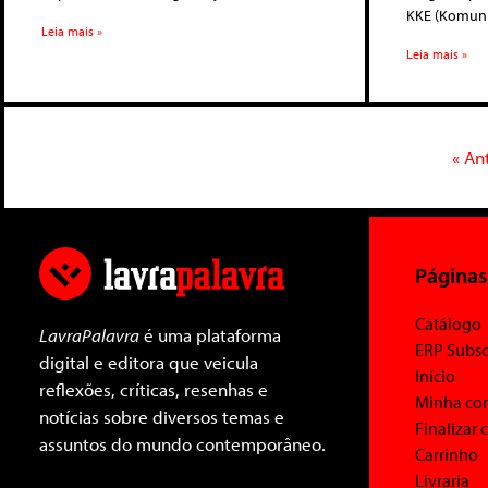
KKE (Komuni
Leia mais »
Leia mais »
« An
Páginas
Catálogo
LavraPalavra
é uma plataforma
ERP Subsc
digital e editora que veicula
Início
reflexões, críticas, resenhas e
Minha co
notícias sobre diversos temas e
Finalizar
assuntos do mundo contemporâneo.
Carrinho
Livraria