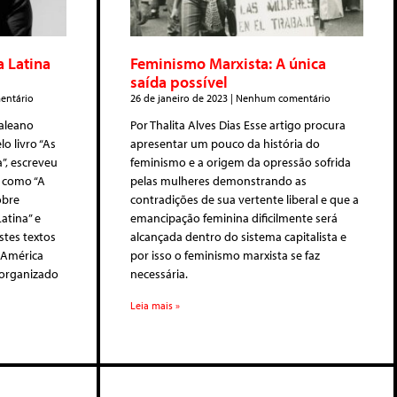
 Latina
Feminismo Marxista: A única
saída possível
ntário
26 de janeiro de 2023
Nenhum comentário
aleano
Por Thalita Alves Dias Esse artigo procura
o livro “As
apresentar um pouco da história do
”, escreveu
feminismo e a origem da opressão sofrida
 como “A
pelas mulheres demonstrando as
obre
contradições de sua vertente liberal e que a
Latina” e
emancipação feminina dificilmente será
stes textos
alcançada dentro do sistema capitalista e
a América
por isso o feminismo marxista se faz
,organizado
necessária.
Leia mais »