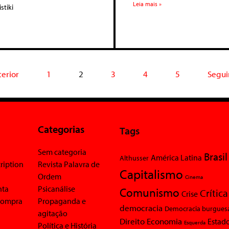
Leia mais »
stiki
terior
1
2
3
4
5
Segui
Categorias
Tags
Sem categoria
Brasil
América Latina
Althusser
ription
Revista Palavra de
Capitalismo
Ordem
Cinema
nta
Psicanálise
Comunismo
Crítica
Crise
 compra
Propaganda e
democracia
Democracia burgues
agitação
Economia
Direito
Estad
Esquerda
Política e História