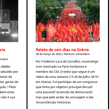
via
Relato de seis dias na Grécia
28 de março de 2022
Nenhum comentário
ntário
Por Frederico Lyra de Carvalho, musicólogo
s Møller
com mestrado na Paris-Sorbonne e
traduzido por
membro do CEII. O texto que segue é um
omício de
relato de uma semana (15-20 de julho 2015)
ões gerais de
em Atenas. Fui participar de um congresso
uês / Flickr
que tinha por objetivo principal discutir
 bem-estar
uma possível “ascensão da democracia”,
: não é sua
mas que pelo andar da carruagem e das
circunstâncias históricas