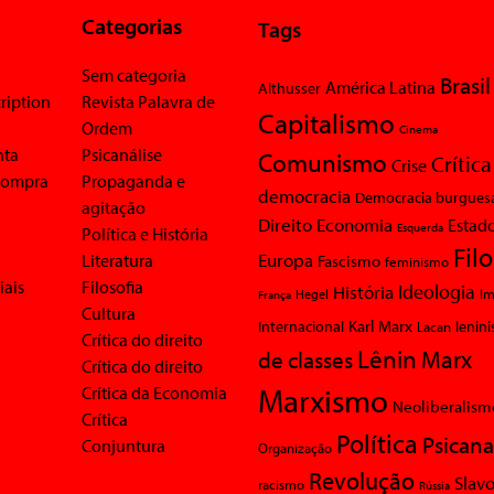
Categorias
Tags
Sem categoria
Brasil
América Latina
Althusser
ription
Revista Palavra de
Capitalismo
Ordem
Cinema
nta
Psicanálise
Comunismo
Crítica
Crise
 compra
Propaganda e
democracia
Democracia burgues
agitação
Economia
Direito
Estad
Esquerda
Política e História
Fil
Europa
Literatura
Fascismo
feminismo
iais
Filosofia
Ideologia
História
Im
Hegel
França
Cultura
Karl Marx
Internacional
Lacan
lenin
Crítica do direito
Lênin
Marx
de classes
Crítica do direito
Marxismo
Crítica da Economia
Neoliberalism
Crítica
Política
Psicana
Conjuntura
Organização
Revolução
Slavo
racismo
Rússia