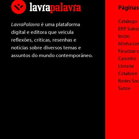
Páginas
Catálogo
LavraPalavra
é uma plataforma
ERP Subsc
digital e editora que veicula
Início
reflexões, críticas, resenhas e
Minha co
notícias sobre diversos temas e
Finalizar
assuntos do mundo contemporâneo.
Carrinho
Livraria
Colabore
Redes Soc
Sobre