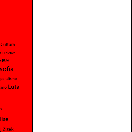
Cultura
a
Dialética
o
EUA
osofia
perialismo
Luta
ismo
o
lise
j Zizek