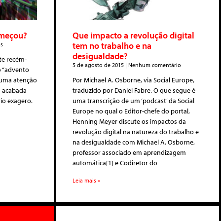
omeçou?
Que impacto a revolução digital
tem no trabalho e na
s
desigualdade?
te recém-
5 de agosto de 2015
Nenhum comentário
o “advento
guma atenção
Por Michael A. Osborne, via Social Europe,
m acabada
traduzido por Daniel Fabre. O que segue é
io exagero.
uma transcrição de um ‘podcast’ da Social
Europe no qual o Editor-chefe do portal,
Henning Meyer discute os impactos da
revolução digital na natureza do trabalho e
na desigualdade com Michael A. Osborne,
professor associado em aprendizagem
automática[1] e Codiretor do
Leia mais »