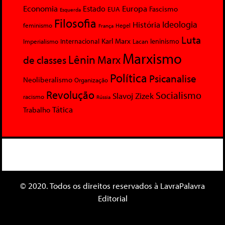
Economia
Europa
Estado
Fascismo
EUA
Esquerda
Filosofia
Ideologia
História
feminismo
Hegel
França
Luta
Karl Marx
Internacional
Lacan
leninismo
Imperialismo
Marxismo
Lênin
Marx
de classes
Política
Psicanalise
Neoliberalismo
Organização
Revolução
Socialismo
Slavoj Zizek
racismo
Rússia
Tática
Trabalho
© 2020. Todos os direitos reservados à LavraPalavra
Editorial