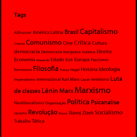
Tags
Capitalismo
Brasil
América Latina
Althusser
Comunismo
Crítica
Crise
Cultura
Cinema
democracia
Direito
Democracia burguesa
Dialética
Economia
Europa
Estado
Fascismo
EUA
Esquerda
Filosofia
Ideologia
História
feminismo
Hegel
França
Luta
Karl Marx
Internacional
Lacan
leninismo
Imperialismo
Marxismo
Lênin
Marx
de classes
Política
Psicanalise
Neoliberalismo
Organização
Revolução
Socialismo
Slavoj Zizek
racismo
Rússia
Tática
Trabalho