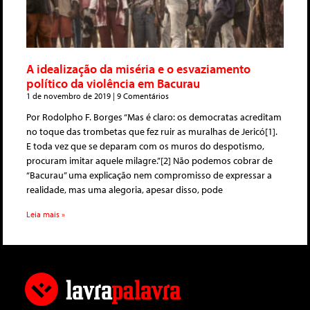
A idealização da miséria e o esvaziamento
político da violência em Bacurau
1 de novembro de 2019
9 Comentários
Por Rodolpho F. Borges “Mas é claro: os democratas acreditam
no toque das trombetas que fez ruir as muralhas de Jericó[1].
E toda vez que se deparam com os muros do despotismo,
procuram imitar aquele milagre.”[2] Não podemos cobrar de
“Bacurau” uma explicação nem compromisso de expressar a
realidade, mas uma alegoria, apesar disso, pode
Leia mais »