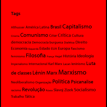
Tags
Capitalismo
Brasil
América Latina
Althusser
Comunismo
Crítica
Crise
Cultura
Cinema
democracia
Direito
Democracia burguesa
Dialética
Economia
Europa
Estado
Fascismo
EUA
Esquerda
Filosofia
Ideologia
História
feminismo
Hegel
França
Luta
Karl Marx
Internacional
Lacan
leninismo
Imperialismo
Marxismo
Lênin
Marx
de classes
Política
Psicanalise
Neoliberalismo
Organização
Revolução
Socialismo
Slavoj Zizek
racismo
Rússia
Tática
Trabalho