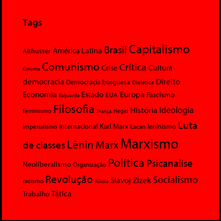
Tags
Capitalismo
Brasil
América Latina
Althusser
Comunismo
Crítica
Crise
Cultura
Cinema
democracia
Direito
Democracia burguesa
Dialética
Economia
Europa
Estado
Fascismo
EUA
Esquerda
Filosofia
Ideologia
História
feminismo
Hegel
França
Luta
Karl Marx
Internacional
Lacan
leninismo
Imperialismo
Marxismo
Lênin
Marx
de classes
Política
Psicanalise
Neoliberalismo
Organização
Revolução
Socialismo
Slavoj Zizek
racismo
Rússia
Tática
Trabalho