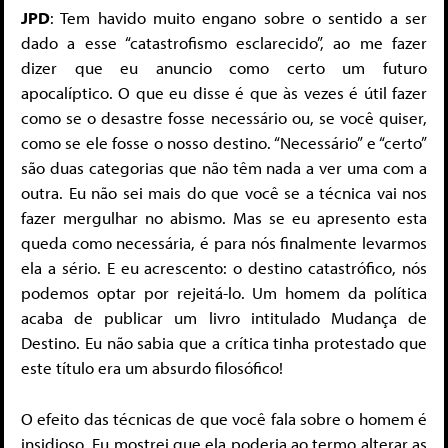
JPD
: Tem havido muito engano sobre o sentido a ser
dado a esse “catastrofismo esclarecido”, ao me fazer
dizer que eu anuncio como certo um futuro
apocalíptico. O que eu disse é que às vezes é útil fazer
como se o desastre fosse necessário ou, se você quiser,
como se ele fosse o nosso destino. “Necessário” e “certo”
são duas categorias que não têm nada a ver uma com a
outra. Eu não sei mais do que você se a técnica vai nos
fazer mergulhar no abismo. Mas se eu apresento esta
queda como necessária, é para nós finalmente levarmos
ela a sério. E eu acrescento: o destino catastrófico, nós
podemos optar por rejeitá-lo. Um homem da política
acaba de publicar um livro intitulado Mudança de
Destino. Eu não sabia que a crítica tinha protestado que
este título era um absurdo filosófico!
O efeito das técnicas de que você fala sobre o homem é
insidioso. Eu mostrei que ela poderia ao termo alterar as