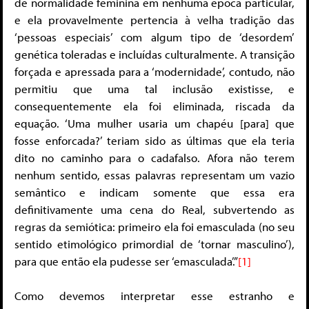
de normalidade feminina em nenhuma época particular,
e ela provavelmente pertencia à velha tradição das
‘pessoas especiais’ com algum tipo de ‘desordem’
genética toleradas e incluídas culturalmente. A transição
forçada e apressada para a ‘modernidade’, contudo, não
permitiu que uma tal inclusão existisse, e
consequentemente ela foi eliminada, riscada da
equação. ‘Uma mulher usaria um chapéu [para] que
fosse enforcada?’ teriam sido as últimas que ela teria
dito no caminho para o cadafalso. Afora não terem
nenhum sentido, essas palavras representam um vazio
semântico e indicam somente que essa era
definitivamente uma cena do Real, subvertendo as
regras da semiótica: primeiro ela foi emasculada (no seu
sentido etimológico primordial de ‘tornar masculino’),
para que então ela pudesse ser ‘emasculada’.”
[1]
Como devemos interpretar esse estranho e