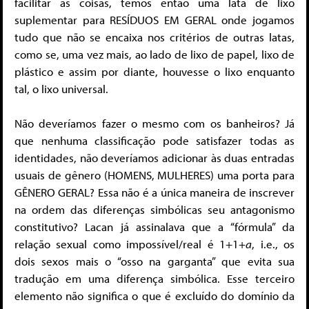
facilitar as coisas, temos então uma lata de lixo
suplementar para RESÍDUOS EM GERAL onde jogamos
tudo que não se encaixa nos critérios de outras latas,
como se, uma vez mais, ao lado de lixo de papel, lixo de
plástico e assim por diante, houvesse o lixo enquanto
tal, o lixo universal.
Não deveríamos fazer o mesmo com os banheiros? Já
que nenhuma classificação pode satisfazer todas as
identidades, não deveríamos adicionar às duas entradas
usuais de gênero (HOMENS, MULHERES) uma porta para
GÊNERO GERAL? Essa não é a única maneira de inscrever
na ordem das diferenças simbólicas seu antagonismo
constitutivo? Lacan já assinalava que a “fórmula” da
relação sexual como impossível/real é 1+1+
a
, i.e., os
dois sexos mais o “osso na garganta” que evita sua
tradução em uma diferença simbólica. Esse terceiro
elemento não significa o que é excluído do domínio da