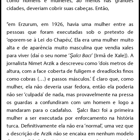
como homens e mulheres, ao menos nas grandes
cidades, deveriam cobrir suas cabeças. Então,
“em Erzurum, em 1926, havia uma mulher entre as
pessoas que foram executadas sob o pretexto de
‘oporem-se à Lei do Chapéu’, Ela era uma mulher muito
alta e de aparência muito masculina que vendia xales
para viver (daí o seu nome ‘
Şalcı Bacı
’ [Irmã de Xale]). A
jornalista Nimet Arzik a descreveu como ‘dois metros de
altura, com a face coberta de fuligem e dreadlocks finos
como cobras (…) e passos másculos.’ É claro que, como
mulher, ela não deveria usar fedora, então ela poderia
não ser ‘culpada’ de nada, mas provavelmente na pressa
os guardas a confundiram com um homem e logo a
mandaram para o cadafalso. Şalcı Bacı foi a primeira
mulher a ser executada por enforcamento na história
turca. Definitivamente ela não era ‘normal’, uma vez que
a descrição de Arzik não se encaixa em nenhum modelo