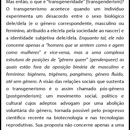
Mas então, o que é “transgeneridade” [transgenderism]?
O transgenerismo acontece quando um indivíduo
experimenta um desacordo entre o sexo biológico
dele/dela (e o gênero correspondente, masculino ou
feminino, atribuído a ele/ela pela sociedade ao nascer) e
a identidade subjetiva dele/dela.
Enquanto tal, ele não
concerne apenas a “homens que se sentem como e agem
como mulheres” e vice-versa, mas a uma complexa
estrutura de posições de “gênero queer” [genderqueer] as
quais estão fora da oposição binária de masculino e
feminino: bigênero, trigênero, pangênero, gênero fluido,
até sem gênero
. A visão das relações sociais que sustenta
o transgenerismo é o assim chamado pós-gênero
[postgenderism]: um movimento social, político e
cultural cujos adeptos advogam por uma abolição
voluntária do gênero, tornada possível pelo progresso
científico recente na biotecnologia e nas tecnologias
reprodutivas. Sua proposta não concerne apenas a uma