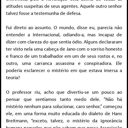
atitudes suspeitas de seus agentes. Aquele outro senhor
talvez fosse a testemunha de defesa.
Fui direto ao assunto. O mundo, disse eu, parecia não
entender a Internaci­onal, odiando-a, mas incapaz de
dizer com clareza do que sentia ódio. Alguns declararam
ter visto nela uma cabeça de Jano com o sorriso honesto
e franco de um trabalhador em um de seus rostos e, no
outro, uma carranca assassina e cons­piradora. Ele
poderia esclarecer o mistério em que estava imersa a
teoria?
O professor riu, acho que divertiu-se um pouco ao
pensar que sentíamos tanto medo dele. “Não há
mistério nenhum para solucionar, caro senhor,” começou
ele, em uma forma muito educada do dialeto de Hans
Breitmann, “exceto, talvez, o mistério da ignorância
humana naqueles que não sabem que nossa Associação