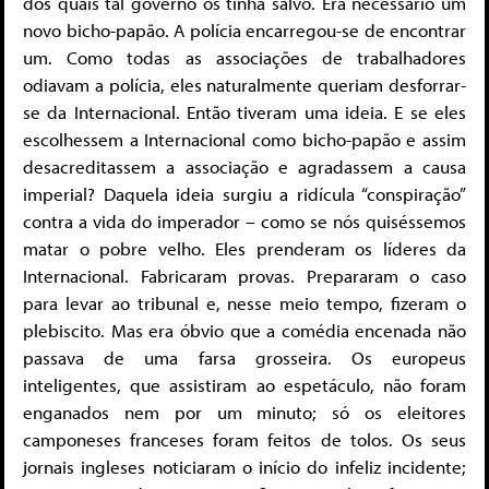
dos quais tal governo os tinha salvo. Era necessário um
novo bicho-papão. A polícia encarregou-se de encontrar
um. Como todas as associações de trabalhadores
odiavam a polícia, eles naturalmente queriam desforrar-
se da Internacional. Então tiveram uma ideia. E se eles
escolhessem a Internacional como bicho-papão e assim
desacreditassem a associação e agradassem a causa
imperial? Daquela ideia surgiu a ridícula “conspiração”
contra a vida do imperador – como se nós quiséssemos
matar o pobre velho. Eles prenderam os líderes da
Internacional. Fabricaram provas. Prepararam o caso
para levar ao tribunal e, nesse meio tempo, fizeram o
plebiscito. Mas era óbvio que a comédia encenada não
passava de uma farsa grosseira. Os europeus
inteligentes, que assistiram ao espetáculo, não foram
enganados nem por um minuto; só os eleitores
camponeses franceses foram feitos de tolos. Os seus
jornais ingleses noticiaram o início do infeliz incidente;