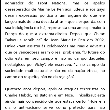
admirador do Front National, mas os apelos
desesperados de Marine Le Pen aos judeus e aos gays
deram expressão política a um argumento que ele
lançou mais de uma década atrás – que a esquerda, com
sua indulgência do Islã, representa uma ameaça maior à
França do que a extrema-direita. Depois que Chirac
“salvou a república” de Jean Marie-Le Pen em 2002,
Finkielkraut assistiu às celebrações nas ruas e advertiu
que os vencedores eram o real problema. “O future do
ódio está em seu campo e não no campo daqueles
nostálgicos por Vichy”, ele escreveu, “… no campo da
sociedade multicultural e não no da nação étnica, no
campo do respeito, não no da rejeição”.
Quatorze anos depois, após os ataques terroristas no
Charlie Hebdo, no Batclan e em Nice, Finkielkraut está
ainda mais convencido de que estava certo. “Hoje em
dia o anti-racismo serve como pretexto para não