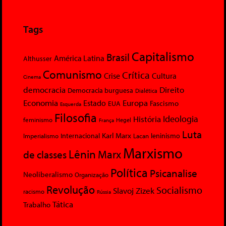
Tags
Capitalismo
Brasil
América Latina
Althusser
Comunismo
Crítica
Crise
Cultura
Cinema
democracia
Direito
Democracia burguesa
Dialética
Economia
Europa
Estado
Fascismo
EUA
Esquerda
Filosofia
Ideologia
História
feminismo
Hegel
França
Luta
Karl Marx
Internacional
Lacan
leninismo
Imperialismo
Marxismo
Lênin
Marx
de classes
Política
Psicanalise
Neoliberalismo
Organização
Revolução
Socialismo
Slavoj Zizek
racismo
Rússia
Tática
Trabalho