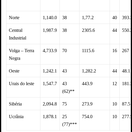
Norte
1,140.0
38
1,77.2
40
393.
Central
1,987.9
38
2305.6
44
550.
Industrial
Volga – Terra
4,733.9
70
1115.6
16
267
Negra
Oeste
1,242.1
43
1,282.2
44
48.1
Urais do leste
1,547.7
43
443.9
12
181.
(62)**
Sibéria
2,094.8
75
273.9
10
87.5
Ucrânia
1,878.1
25
754.0
10
277.
(77)***