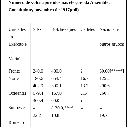
Número de votos apurados nas eleições da Assembleia
Constituinte, novembro de 1917(mil)
Unidades
S.Rs
Bolcheviques
Cadetes
Nacional e
do
outros grupos
Exército e
da
Marinha
Frente
240.0
480.0
?
60,00[*****]
Norte
180.6
653.4
16.7
125.2
402.9
300.1
13.7
290.6
Ocidental
679.4
167.0
21.4
260.7
360.4
60.0
?
–
Sudoeste
–
(120.0)****
–
–
22.2
10.8
–
19.7
Romeno