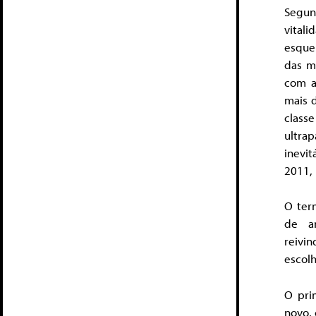
Segun
vitali
esquer
das m
com a
mais d
class
ultra
inevi
2011, 
O ter
de an
reivin
escolh
O pri
novo, 