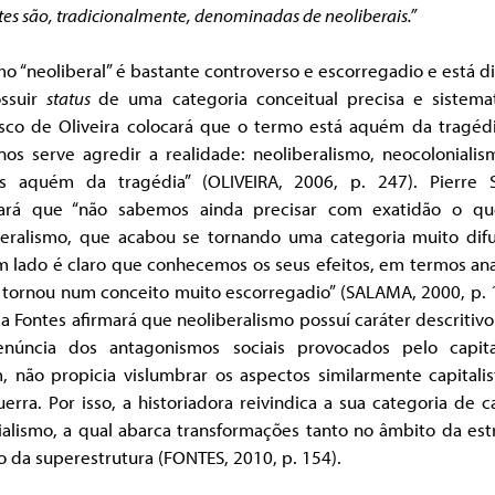
tes são, tradicionalmente, denominadas de neoliberais.”
o “neoliberal” é bastante controverso e escorregadio e está d
ssuir
status
de uma categoria conceitual precisa e sistemat
isco de Oliveira colocará que o termo está aquém da tragédi
nos serve agredir a realidade: neoliberalismo, neocolonialis
s aquém da tragédia” (OLIVEIRA, 2006, p. 247). Pierre 
ará que “não sabemos ainda precisar com exatidão o q
beralismo, que acabou se tornando uma categoria muito difu
 lado é claro que conhecemos os seus efeitos, em termos ana
 tornou num conceito muito escorregadio” (SALAMA, 2000, p. 
ia Fontes afirmará que neoliberalismo possuí caráter descritivo
núncia dos antagonismos sociais provocados pelo capita
, não propicia vislumbrar os aspectos similarmente capitalis
erra. Por isso, a historiadora reivindica a sua categoria de ca
alismo, a qual abarca transformações tanto no âmbito da est
 da superestrutura (FONTES, 2010, p. 154).