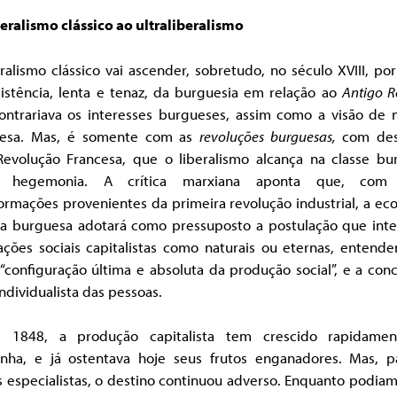
eralismo clássico ao ultraliberalismo
ralismo clássico vai ascender, sobretudo, no século XVIII, po
sistência, lenta e tenaz, da burguesia em relação ao
Antigo R
ontrariava os interesses burgueses, assim como a visão de
esa. Mas, é somente com as
revoluções burguesas,
com de
Revolução Francesa, que o liberalismo alcança na classe bu
r hegemonia. A crítica marxiana aponta que, com 
ormações provenientes da primeira revolução industrial, a e
ica burguesa adotará como pressuposto a postulação que inte
ações sociais capitalistas como naturais ou eternas, entend
“configuração última e absoluta da produção social”, e a con
individualista das pessoas.
 1848, a produção capitalista tem crescido rapidame
nha, e já ostentava hoje seus frutos enganadores. Mas, p
 especialistas, o destino continuou adverso. Enquanto podiam