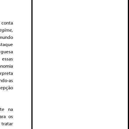
r conta
egime,
 mundo
staque
rguesa
essas
conomia
rpreta
endo-as
cepção
nte na
ara os
 tratar