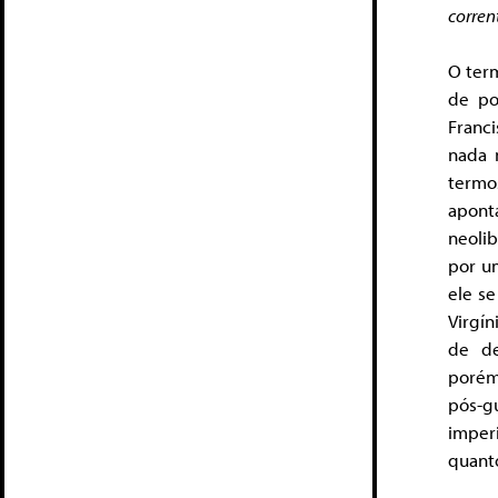
corren
O term
de po
Franc
nada 
termo
apont
neoli
por um
ele se
Virgín
de de
porém
pós-gu
imperi
quanto