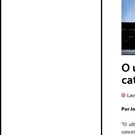
O 
ca
Lav
Por J
“O ult
concei