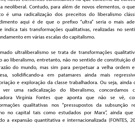
a neoliberal. Contudo, para além de novos elementos, o que
to é uma radicalização dos preceitos do liberalismo cláss
dimento aqui é de que o prefixo “ultra” seria o mais ad
 indica tais transformações qualitativas, realizadas no sen
undamento em várias escalas do capitalismo.
mado ultraliberalismo se trata de transformações qualitati
o ao liberalismo, entretanto, não no sentido de constituição
razão do mundo, mas sim para perpetuar a velha ordem e
esa, solidificando-a em patamares ainda mais regressi
priação e exploração da classe trabalhadora. Ou seja, ainda 
 ver uma radicalização do liberalismo, concordamos
riadora Virgínia Fontes que aponta que não se vê, co
formações qualitativas nos “pressupostos da subsunção r
lho no capital tais como estudados por Marx”, ainda que
ido a expansão quantitativa e internacionalizada (FONTES, 20