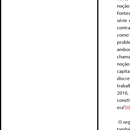
noção
Fonte
série
contr
como ‘
probl
ambos
chama
noção
capita
discr
traba
2010, 
const
era”
[ii
O segu
també