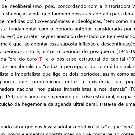
 de neoliberalismo, pois, concordando com a historiadora Vi
s, esta noção, ainda que também possa ser adotada para denun
 de medidas político-econômicas e ideológicas, “tem como nú
aste fundamental com o período anterior, considerado por 
áureo’”, de caráter keynesianista ou de Estado de Bem-estar So
ema é que, ao apontar essa suposta inflexão e descontinuação
 períodos, isto é, entre o período do pós-guerra (1945-19
da “era do ouro”
[i]
, e o pós crise estrutural do capital (19
 de neoliberalismo “reduz a percepção do conteúdo simila
lista e imperialista que liga os dois períodos, assim como 
epância que predominara entre a existência da pop
lhadora nacional nos países imperialistas e nos demais” (F
p. 154), colocando que o período pós crise estrutural, no qual 
ituição da hegemonia da agenda ultraliberal, trata-se de uma
]
.
ndo fator que nos leva a adotar o prefixo “ultra” é que “neo” 
m, novos elementos constituintes no que concerne ao conte