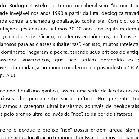
do Rodrigo Castelo, o termo neoliberalismo “demonstr
dade invejável nos anos 1990 a partir da luta ideológica trava
da contra a chamada globalização capitalista. Com ele, os c
utações gestadas nos últimos 30-40 anos conseguiram demon
lguma dose de eficácia, os efeitos econômicos, políticos e s
anosos para as classes subalternas”. Por isso, muitos intelect
e dominante “negaram a pecha, taxando seus críticos de antiq
passados, anacrônicos, que não teriam percebido os 
táveis da mudança no mundo moderno, ou pós-industrial” (CA
p. 240).
mo neoliberalismo ganhou, assim, uma série de facetas no co
álises do pensamento social crítico. No presente tra
dicamos a categoria ultraliberalismo, ao invés de neoliberal
a pelo prefixo ultra, ao invés de “neo”, se dá por dois fatores.
meiro é porque o prefixo “neo” possuí origem grega, signif
o que indica localização temporal. Por isso, optamos por não a