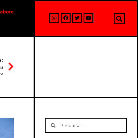
labore
MO
ra
ea