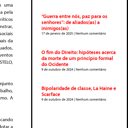
ou uma
da pela
“Guerra entre nós, paz para os
ríticos
senhores”: de aliados(as) a
strar,
inimigos(as)
ociais
17 de janeiro de 2025
Nenhum comentário
uais da
uados,
O fim do Direito: hipóteses acerca
ventos
da morte de um princípio formal
STELO,
do Ocidente
9 de outubro de 2024
Nenhum comentário
njunto
Bipolaridade de classe, La Haine e
balho,
Scarface
ismo. A
9 de outubro de 2024
Nenhum comentário
icando
dotar a