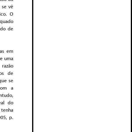
 se vê
ico. O
equado
tido de
vas em
 de uma
 razão
vos de
que se
 com a
ntudo,
eal do
 tenha
05, p.