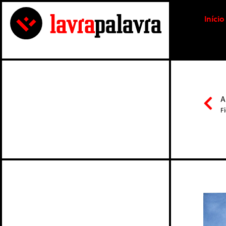
Início
A
F