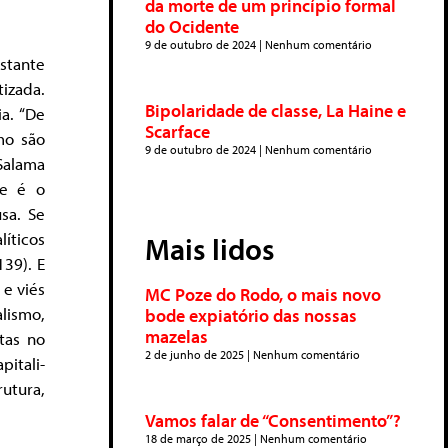
da morte de um princípio formal
do Ocidente
9 de outubro de 2024
Nenhum comentário
istante
izada.
Bipolaridade de classe, La Haine e
a. “De
Scarface
mo são
9 de outubro de 2024
Nenhum comentário
Salama
ue é o
sa. Se
líticos
Mais lidos
139). E
 e viés
MC Poze do Rodo, o mais novo
lismo,
bode expiatório das nossas
mazelas
tas no
2 de junho de 2025
Nenhum comentário
pitali-
rutura,
Vamos falar de “Consentimento”?
18 de março de 2025
Nenhum comentário