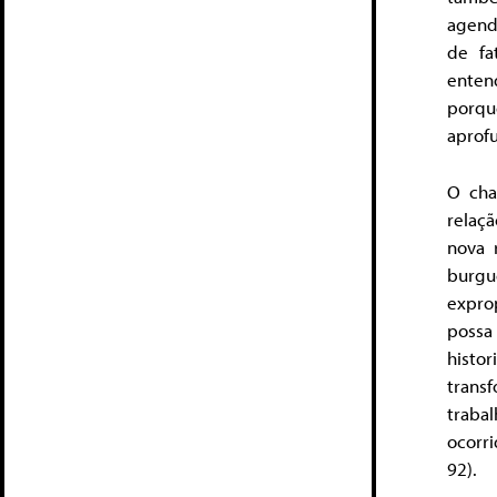
agend
de fa
enten
porque
aprof
O cha
relaçã
nova 
burgu
expro
possa
histo
trans
traba
ocorr
92).