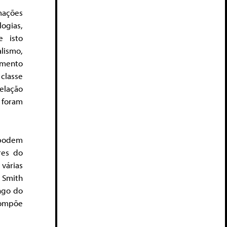
mações
logias,
e isto
lismo,
damento
classe
elação
 foram
 podem
res do
 várias
m Smith
ongo do
compõe