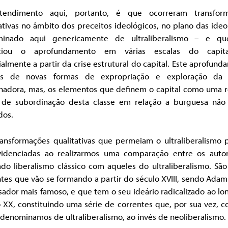
endimento aqui, portanto, é que ocorreram transfor
ativas no âmbito dos preceitos ideológicos, no plano das ideo
inado aqui genericamente de ultraliberalismo – e qu
ciou o aprofundamento em várias escalas do capita
almente a partir da crise estrutural do capital. Este aprofun
és de novas formas de expropriação e exploração da 
lhadora, mas, os elementos que definem o capital como uma r
l de subordinação desta classe em relação a burguesa não
dos.
transformações qualitativas que permeiam o ultraliberalismo
videnciadas ao realizarmos uma comparação entre os auto
o liberalismo clássico com aqueles do ultraliberalismo. São
tes que vão se formando a partir do século XVIII, sendo Ada
ador mais famoso, e que tem o seu ideário radicalizado ao l
o XX, constituindo uma série de correntes que, por sua vez, 
denominamos de ultraliberalismo, ao invés de neoliberalismo.