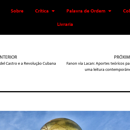
Sobre
Crítica
Palavra de Ordem
Co
Livraria
NTERIOR
PRÓXI
idel Castro e a Revolução Cubana
Fanon via Lacan: Aportes teóricos pa
uma leitura contemporân