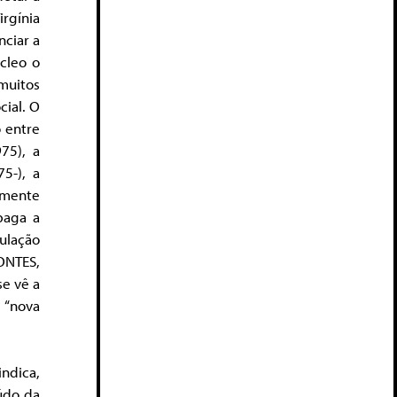
rgínia
ciar a
cleo o
muitos
cial. O
 entre
75), a
75-), a
rmente
apaga a
ulação
ONTES,
se vê a
 “nova
indica,
údo da