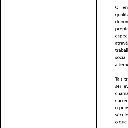
O ent
qualit
denom
propi
especi
atrav
traba
socia
altera
Tais 
ser e
chamad
corren
o pens
sécul
o que 