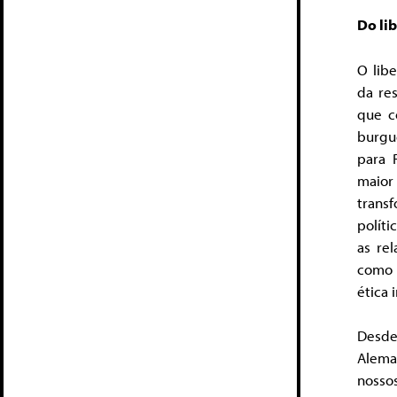
Do lib
O libe
da re
que c
burgu
para 
maio
transf
polít
as rel
como 
ética 
Desde
Alema
nossos