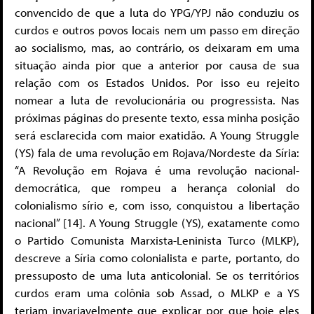
convencido de que a luta do YPG/YPJ não conduziu os
curdos e outros povos locais nem um passo em direção
ao socialismo, mas, ao contrário, os deixaram em uma
situação ainda pior que a anterior por causa de sua
relação com os Estados Unidos. Por isso eu rejeito
nomear a luta de revolucionária ou progressista. Nas
próximas páginas do presente texto, essa minha posição
será esclarecida com maior exatidão. A Young Struggle
(YS) fala de uma revolução em Rojava/Nordeste da Síria:
“A Revolução em Rojava é uma revolução nacional-
democrática, que rompeu a herança colonial do
colonialismo sírio e, com isso, conquistou a libertação
nacional” [14]. A Young Struggle (YS), exatamente como
o Partido Comunista Marxista-Leninista Turco (MLKP),
descreve a Síria como colonialista e parte, portanto, do
pressuposto de uma luta anticolonial. Se os territórios
curdos eram uma colônia sob Assad, o MLKP e a YS
teriam invariavelmente que explicar por que hoje eles