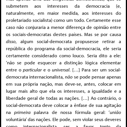
submetem aos interesses da democracia (e,
naturalmente, em maior medida, aos interesses do
proletariado socialista) como um todo. Certamente esse
caso não conjuraria a menor diferença de opinião entre
os sociais-democratas destes países. Mas se por causa
disso
, algum social-democrata propusesse retirar a
república do programa da social-democracia, ele seria
certamente considerado como louco. Seria dito a ele:
‘não se pode esquecer a distinção lógica elementar
entre o
particular
e o
universal
. […] Para ser um social-
democrata internacionalista,
não
se pode pensar apenas
em sua própria nação, mas deve-se, antes, colocar em
lugar mais alto que ela os interesses, a igualdade e a
liberdade geral de todas as nações. […] Ao contrário, o
social-democrata deve colocar a ênfase de sua agitação
na
primeira
palavra de nossa fórmula geral: ‘
união
voluntária’ das nações. Ele pode, sem violar seus deveres
como internacionalista, ser a favor
tanto
da