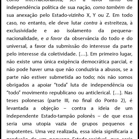
independência política de sua nação,
como também
de
sua anexação pelo Estado-vizinho X, Y ou Z. Em todo
caso, no entanto, ele deve lutar
contra
à estreiteza, à
exclusividade e ao isolamento da pequena-
nacionalidade, e
a favor
da observância do todo e do
universal, a favor da submissão do interesse da parte
pelo interesse da coletividade. […]. Em primeiro lugar,
não existe uma única exigência democrática parcial, e
não pode haver uma que não conduziria a abusos, se a
parte não estiver submetida ao todo; nós não somos
obrigados a apoiar “toda” luta de independência ou
“todo” movimento republicano ou anticlerical. […]. Nas
teses polonesas (parte III, no final do Ponto 2), é
levantada a objeção – contra a ideia de um
independente Estado-tampão polonês – de que essa
seria uma utopia vazia de grupos pequenos e
impotentes. Uma vez realizada, essa ideia significaria a
produção de um pequeno Estado-residual, que seria