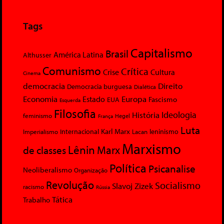
Tags
Capitalismo
Brasil
América Latina
Althusser
Comunismo
Crítica
Crise
Cultura
Cinema
democracia
Direito
Democracia burguesa
Dialética
Economia
Europa
Estado
Fascismo
EUA
Esquerda
Filosofia
Ideologia
História
feminismo
Hegel
França
Luta
Karl Marx
Internacional
Lacan
leninismo
Imperialismo
Marxismo
Lênin
Marx
de classes
Política
Psicanalise
Neoliberalismo
Organização
Revolução
Socialismo
Slavoj Zizek
racismo
Rússia
Tática
Trabalho