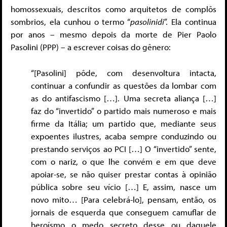
homossexuais, descritos como arquitetos de complôs
sombrios, ela cunhou o termo “
pasolinidi
”. Ela continua
por anos – mesmo depois da morte de Pier Paolo
Pasolini (PPP) – a escrever coisas do gênero:
“[Pasolini] pôde, com desenvoltura intacta,
continuar a confundir as questões da lombar com
as do antifascismo […]. Uma secreta aliança […]
faz do “invertido” o partido mais numeroso e mais
firme da Itália; um partido que, mediante seus
expoentes ilustres, acaba sempre conduzindo ou
prestando serviços ao PCI […] O “invertido” sente,
com o nariz, o que lhe convém e em que deve
apoiar-se, se não quiser prestar contas à opinião
pública sobre seu vício […] E, assim, nasce um
novo mito… [Para celebrá-lo], pensam, então, os
jornais de esquerda que conseguem camuflar de
heroísmo o medo secreto desse ou daquele