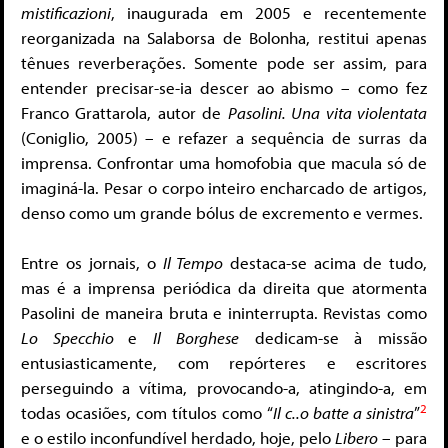
mistificazioni
, inaugurada em 2005 e recentemente
reorganizada na Salaborsa de Bolonha, restitui apenas
tênues reverberações. Somente pode ser assim, para
entender precisar-se-ia descer ao abismo – como fez
Franco Grattarola, autor de
Pasolini. Una vita violentata
(Coniglio, 2005) – e refazer a sequência de surras da
imprensa. Confrontar uma homofobia que macula só de
imaginá-la. Pesar o corpo inteiro encharcado de artigos,
denso como um grande bólus de excremento e vermes.
Entre os jornais, o
Il Tempo
destaca-se acima de tudo,
mas é a imprensa periódica da direita que atormenta
Pasolini de maneira bruta e ininterrupta. Revistas como
Lo Specchio
e
Il Borghese
dedicam-se à missão
entusiasticamente, com repórteres e escritores
perseguindo a vítima, provocando-a, atingindo-a, em
2
todas ocasiões, com títulos como “
Il c..o batte a sinistra
”
e o estilo inconfundível herdado, hoje, pelo
Libero
– para