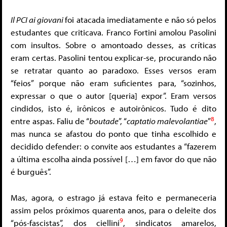
Il PCI ai giovani
foi atacada imediatamente e não só pelos
estudantes que criticava. Franco Fortini amolou Pasolini
com insultos. Sobre o amontoado desses, as críticas
eram certas. Pasolini tentou explicar-se, procurando não
se retratar quanto ao paradoxo. Esses versos eram
“feios” porque não eram suficientes para, “sozinhos,
expressar o que o autor [queria] expor”. Eram versos
cindidos, isto é, irônicos e autoirônicos. Tudo é dito
8
entre aspas. Faliu de “
boutade
”, “
captatio malevolantiae
”
,
mas nunca se afastou do ponto que tinha escolhido e
decidido defender: o convite aos estudantes a “fazerem
a última escolha ainda possível […] em favor do que não
é burguês”.
Mas, agora, o estrago já estava feito e permaneceria
assim pelos próximos quarenta anos, para o deleite dos
9
“pós-fascistas”, dos ciellini
, sindicatos amarelos,