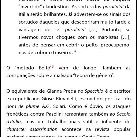
“invertido” clandestino. As sortes dos
pasolinidi
da
Itália serão brilhantes. Já advertem-se os sinais dos
sortudos daqueles que descobriram muito tarde a
vantagem de ser
pasolinidi
[…] Portanto, se
tivermos novos choques com os marxistas […],
antes de pensar em cobrir o peito, preocupemo-
nos de cobrir o traseiro…”
3
O “método Boffo”
vem de longe. Também as
conspirações sobre a malvada “teoria de gênero”.
O equivalente de Gianna Preda no
Specchio
é o escritor
ex-republicano Giose Rimanelli, escondido por trás do
nom de plume
A.G. Solari. Como é óbvio, os ataques
frenéticos contra Pasolini remontam também ao
Secolo
d’Italia
, mas um trabalho mais sutil e influente de
character assassination
acontece na revista popular
nacional-conservadora, tal como a
Oggi e Gente
.