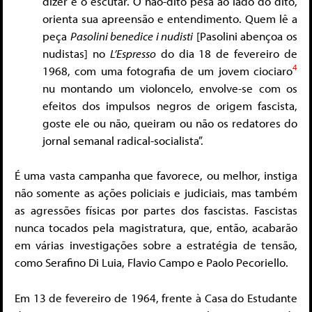
dizer e o escutar. O não-dito pesa ao lado do dito,
orienta sua apreensão e entendimento. Quem lê a
peça
Pasolini benedice i nudisti
[Pasolini abençoa os
nudistas] no
L’Espresso
do dia 18 de fevereiro de
4
1968, com uma fotografia de um jovem ciociaro
nu montando um violoncelo, envolve-se com os
efeitos dos impulsos negros de origem fascista,
goste ele ou não, queiram ou não os redatores do
jornal semanal radical-socialista”.
É uma vasta campanha que favorece, ou melhor, instiga
não somente as ações policiais e judiciais, mas também
as agressões físicas por partes dos fascistas. Fascistas
nunca tocados pela magistratura, que, então, acabarão
em várias investigações sobre a estratégia de tensão,
como Serafino Di Luia, Flavio Campo e Paolo Pecoriello.
Em 13 de fevereiro de 1964, frente à Casa do Estudante