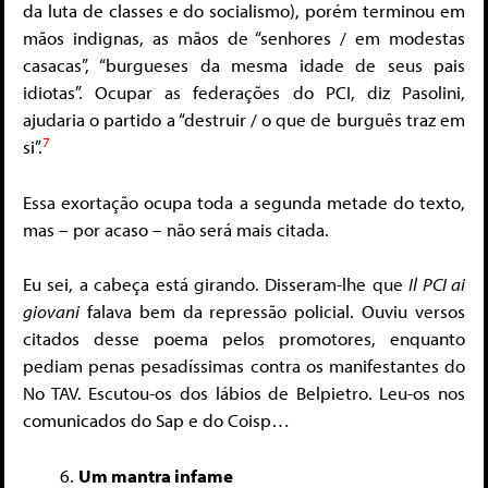
da luta de classes e do socialismo), porém terminou em
mãos indignas, as mãos de “senhores / em modestas
casacas”, “burgueses da mesma idade de seus pais
idiotas”. Ocupar as federações do PCI, diz Pasolini,
ajudaria o partido a “destruir / o que de burguês traz em
7
si”.
Essa exortação ocupa toda a segunda metade do texto,
mas – por acaso – não será mais citada.
Eu sei, a cabeça está girando. Disseram-lhe que
Il PCI ai
giovani
falava bem da repressão policial. Ouviu versos
citados desse poema pelos promotores, enquanto
pediam penas pesadíssimas contra os manifestantes do
No TAV. Escutou-os dos lábios de Belpietro. Leu-os nos
comunicados do Sap e do Coisp…
Um mantra infame