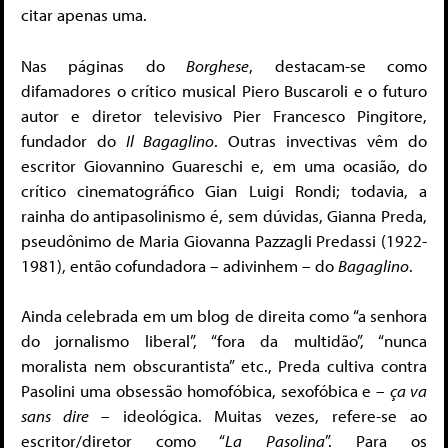
citar apenas uma.
Nas páginas do
Borghese
, destacam-se como
difamadores o crítico musical Piero Buscaroli e o futuro
autor e diretor televisivo Pier Francesco Pingitore,
fundador do
Il Bagaglino
. Outras invectivas vêm do
escritor Giovannino Guareschi e, em uma ocasião, do
crítico cinematográfico Gian Luigi Rondi; todavia, a
rainha do antipasolinismo é, sem dúvidas, Gianna Preda,
pseudônimo de Maria Giovanna Pazzagli Predassi (1922-
1981), então cofundadora – adivinhem – do
Bagaglino
.
Ainda celebrada em um blog de direita como “a senhora
do jornalismo liberal”, “fora da multidão”, “nunca
moralista nem obscurantista” etc., Preda cultiva contra
Pasolini uma obsessão homofóbica, sexofóbica e –
ça va
sans dire
– ideológica. Muitas vezes, refere-se ao
escritor/diretor como “
La Pasolina
”. Para os