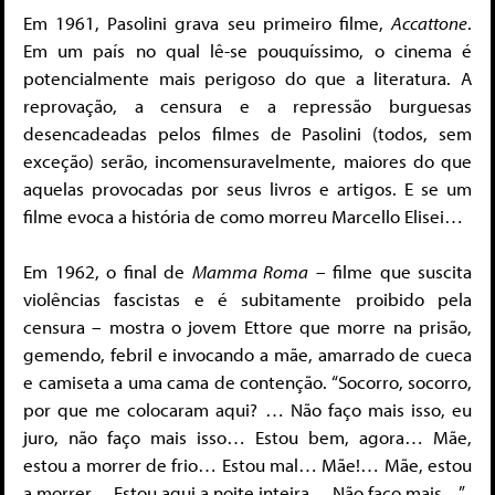
Em 1961, Pasolini grava seu primeiro filme,
Accattone
.
Em um país no qual lê-se pouquíssimo, o cinema é
potencialmente mais perigoso do que a literatura. A
reprovação, a censura e a repressão burguesas
desencadeadas pelos filmes de Pasolini (todos, sem
exceção) serão, incomensuravelmente, maiores do que
aquelas provocadas por seus livros e artigos. E se um
filme evoca a história de como morreu Marcello Elisei…
Em 1962, o final de
Mamma Roma
– filme que suscita
violências fascistas e é subitamente proibido pela
censura – mostra o jovem Ettore que morre na prisão,
gemendo, febril e invocando a mãe, amarrado de cueca
e camiseta a uma cama de contenção. “Socorro, socorro,
por que me colocaram aqui? … Não faço mais isso, eu
juro, não faço mais isso… Estou bem, agora… Mãe,
estou a morrer de frio… Estou mal… Mãe!… Mãe, estou
a morrer… Estou aqui a noite inteira… Não faço mais…”.