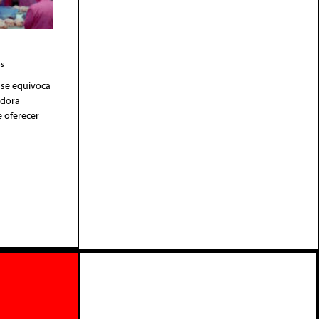
?
s
 se equivoca
adora
e oferecer