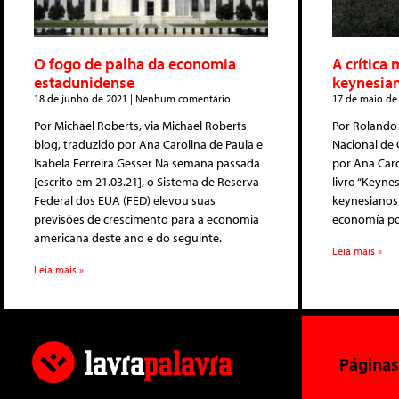
O fogo de palha da economia
A crítica 
estadunidense
keynesia
18 de junho de 2021
Nenhum comentário
17 de maio de
Por Michael Roberts, via Michael Roberts
Por Rolando 
blog, traduzido por Ana Carolina de Paula e
Nacional de 
Isabela Ferreira Gesser Na semana passada
por Ana Caro
[escrito em 21.03.21], o Sistema de Reserva
livro “Keyne
Federal dos EUA (FED) elevou suas
keynesianos 
previsões de crescimento para a economia
economía pol
americana deste ano e do seguinte.
Leia mais »
Leia mais »
Páginas