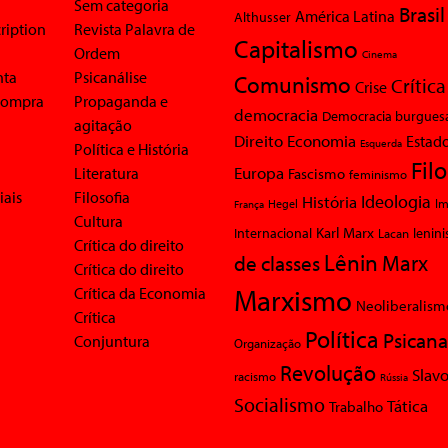
Sem categoria
Brasil
América Latina
Althusser
ription
Revista Palavra de
Capitalismo
Ordem
Cinema
nta
Psicanálise
Comunismo
Crítica
Crise
 compra
Propaganda e
democracia
Democracia burgues
agitação
Economia
Direito
Estad
Esquerda
Política e História
Fil
Europa
Literatura
Fascismo
feminismo
iais
Filosofia
Ideologia
História
Im
Hegel
França
Cultura
Karl Marx
Internacional
Lacan
lenin
Crítica do direito
Lênin
Marx
de classes
Crítica do direito
Marxismo
Crítica da Economia
Neoliberalism
Crítica
Política
Psicana
Conjuntura
Organização
Revolução
Slavo
racismo
Rússia
Socialismo
Tática
Trabalho