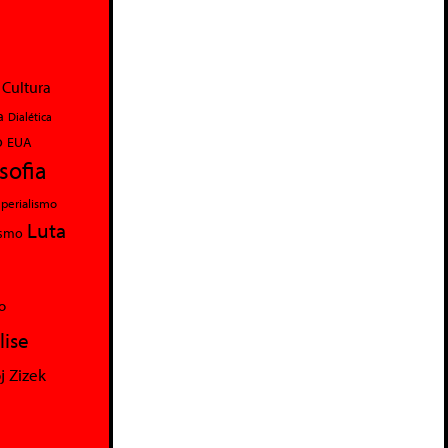
Cultura
a
Dialética
o
EUA
osofia
perialismo
Luta
ismo
o
lise
j Zizek