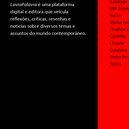
Catálogo
LavraPalavra
é uma plataforma
ERP Subsc
digital e editora que veicula
Início
reflexões, críticas, resenhas e
Minha co
notícias sobre diversos temas e
Finalizar
assuntos do mundo contemporâneo.
Carrinho
Livraria
Colabore
Redes Soc
Sobre