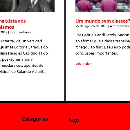
marxista aos
Um mundo sem classes
nismos
25 de agosto de 2015
4 Comentário
 2019
2 Comentários
Por Gabriel Landi Fazzio. Mason
Astarita, via Universidad
ao afirmar que a classe trabalh
Quilmes Editorial , traduzido
“chegou ao fim”. E seu erro pod
lina Hengles Capítulo 11 do
conclusões importantes.
s, poskeynesianos y
Leia mais »
neoclássicos: apuntes de
ítica”, de Rolando Astarita.
Categorias
Tags