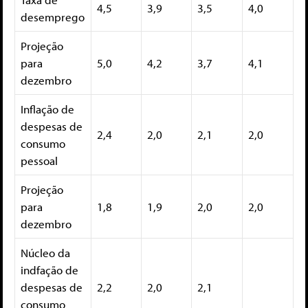
4,5
3,9
3,5
4,0
desemprego
Projeção
para
5,0
4,2
3,7
4,1
dezembro
Inflação de
despesas de
2,4
2,0
2,1
2,0
consumo
pessoal
Projeção
para
1,8
1,9
2,0
2,0
dezembro
Núcleo da
indfação de
despesas de
2,2
2,0
2,1
consumo