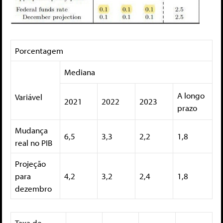
Porcentagem
Mediana
A longo
Variável
2021
2022
2023
prazo
Mudança
6,5
3,3
2,2
1,8
real no PIB
Projeção
para
4,2
3,2
2,4
1,8
dezembro
Taxa de