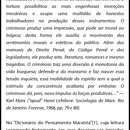
tortura possibilitou as mais engenhosas invenções
mecânicas e ocupa uma multidão de honestos
trabalhadores na produção desses instrumentos. O
criminoso produz uma impressão, que pode ser moral ou
trágica; desta forma ele auxilia o movimento dos
sentimentos morais e estéticos do público. Além dos
manuais de Direito Penal, do Código Penal e dos
legisladores, ele produz arte, literatura, romances e mesmo
tragédias. O criminoso traz uma diversão à monotonia da
vida burguesa; defende-a do marasmo e faz nascer essa
tensão inquieta, essa mobilidade do espírito sem a qual o
estímulo da concorrência acabaria por embotar. O
criminoso dá, pois, novo impulso às forças produtivas…” —
Karl Marx (“apud” Henri Lefebvre. Sociologia de Marx. Rio
de Janeiro: Forense, 1968, pp. 79 e 80).
No “Dicionário do Pensamento Marxista”[1], cuja leitura
recomendo fortemente aos que desejam ser iniciados