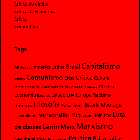
Crítica do direito
Crítica da Economia
Crítica
Conjuntura
Tags
Capitalismo
Brasil
América Latina
Althusser
Comunismo
Crítica
Crise
Cultura
Cinema
democracia
Direito
Democracia burguesa
Dialética
Economia
Europa
Estado
Fascismo
EUA
Esquerda
Filosofia
Ideologia
História
feminismo
Hegel
França
Luta
Karl Marx
Internacional
Lacan
leninismo
Imperialismo
Marxismo
Lênin
Marx
de classes
Política
Psicanalise
Neoliberalismo
Organização