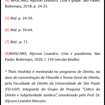
[4]
MASCARO, Alysson Leandro.
Crise e golpe
. São Paulo:
Boitempo, 2018, p. 24-25.
[5]
Ibid
. p. 24-50.
[6]
Ibid
. p. 50-64.
[7]
Ibid
., p. 71.
[8]
MASCARO, Alysson Leandro.
Crise e pandemia
. São
Paulo: Boitempo, 2020, l. 159 (versão kindle).
* Thais Hoshika é mestranda no programa de Direito, na
área de concentração de Filosofia e Teoria Geral do Direito,
pela Faculdade de Direito da Universidade de São Paulo
(FD-USP). Integrante do Grupo de Pesquisa “Crítica do
Direito e Subjetividade Jurídica”, coordenado pelo Prof. Dr.
Alysson Leandro Mascaro.