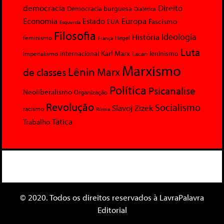
democracia
Direito
Democracia burguesa
Dialética
Economia
Europa
Estado
Fascismo
EUA
Esquerda
Filosofia
Ideologia
História
feminismo
Hegel
França
Luta
Karl Marx
Internacional
Lacan
leninismo
Imperialismo
Marxismo
Lênin
Marx
de classes
Política
Psicanalise
Neoliberalismo
Organização
Revolução
Socialismo
Slavoj Zizek
racismo
Rússia
Tática
Trabalho
© 2020. Todos os direitos reservados à LavraPalavra
Editorial