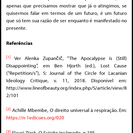
apenas que precisamos mostrar que já o atingimos, se
quisermos falar em termos de um futuro, é um futuro
que só tem sua razão de ser enquanto é manifestado no
presente.
Referências
[1]
Ver Alenka Zupančič, “The Apocalypse is (Still)
Disappointing”, em Ben Hjorth (ed.), Lost Cause
(“Repetition/s”), S: Journal of the Circle for Lacanian
Ideology Critique, v. 11, 2018. Disponível em:
http://www.lineofbeauty.org/index.php/S/article/view/8
2/101
[2]
Achille Mbembe, O direito universal à respiração. Em:
https://n-1edicoes.org/020
[3]
Slavoj Zizek, O Sujeito incômodo, p.195