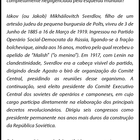
completamente negligenciada pela esquerda mundial?
Iákov (ou Jakob) Mikháilovitch Sverdlov,
filho de um
artesão judeu da pequena burguesia de Polts, viveu de 3 de
Junho de 1885 a 16 de Março de 1919. Ingressou no Partido
Operário Social-Democrata da Rússia, ligando-se à fração
bolchevique, ainda aos 16 anos, motivo pelo qual recebeu o
apelido de “Malish” (“o menino”). Em 1917, com Lenin na
clandestinidade, Sverdlov era a cabeça visível do partido,
dirigindo desde Agosto o birô de organização do Comitê
Central, presidindo as reuniões desse organismo. A
continuação, será eleito presidente do Comitê Executivo
Central dos
sovietes de operários e camponeses, em cujo
cargo participa diretamente na elaboração dos principais
decretos revolucionários. Dirigiu seis congressos como
presidente permanente nos anos mais duros da construção
da República Soviética.