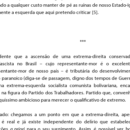
do a qualquer custo manter de pé as ruínas de nosso Estado-I
ente a esquerda que aqui pretendo criticar [5]
.
***
dente que a ascensão de uma extrema-direita conserva
fascista no Brasil – cujo representante-mor é o excelent
sentante-mor de nosso país – é tributária do desenvolvime
o paranoico (diga-se de passagem, digno dos tempos de Guerr
a extrema-esquerda socialista comunista bolivariana, enca
 na figura do Partido dos Trabalhadores. Partido que, conve
quíssimo ambicioso para merecer o qualificativo de extremo.
tado: chegamos a um ponto em que a extrema-direita, ape
, é real e já existe independente do delírio que estabele
ções
a priori
para o seu surgimento. Assim, é possível ver h