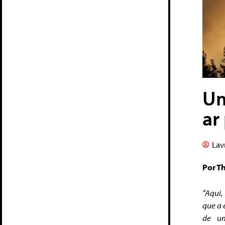
Um
ar
Lav
Por T
“
Aqui,
que a 
de um