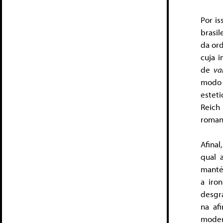
Por is
brasil
da or
cuja i
de
va
modo
estet
Reich 
roman
Afinal
qual 
manté
a iro
desgra
na af
moder