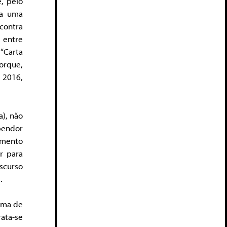
e, pelo
 a uma
contra
 entre
“Carta
orque,
m 2016,
a), não
pendor
imento
ir para
scurso
.
rma de
ata-se