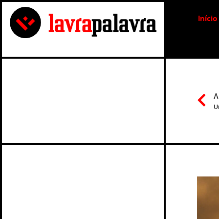
Início
A
U