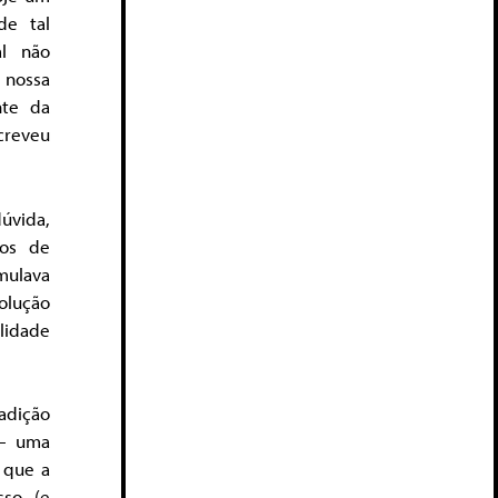
de tal
al não
 nossa
nte da
creveu
úvida,
gos de
imulava
volução
lidade
adição
 – uma
o que a
sso (e