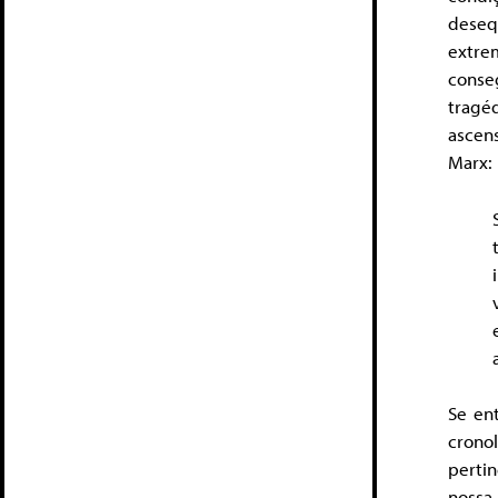
deseq
extre
conse
tragé
ascen
Marx:
Se en
crono
pertin
nossa