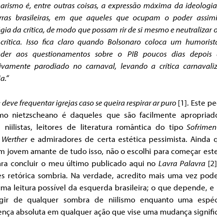
arismo é, entre outras coisas, a expressão máxima da ideologia
rras brasileiras, em que aqueles que ocupam o poder assim
égia da crítica, de modo que possam rir de si mesmo e neutralizar 
crítica. Isso fica claro quando Bolsonaro coloca um humoris
nder aos questionamentos sobre o PIB poucos dias depois 
sivamente parodiado no carnaval, levando a crítica carnavali
a.
“
 deve frequentar igrejas caso se queira respirar ar puro
[1]
. Este p
smo nietzscheano é daqueles que são facilmente apropriad
 niilistas, leitores de literatura romântica do tipo
Sofrimen
 Werther
e admiradores de certa estética pessimista. Ainda 
m jovem amante de tudo isso, não o escolhi para começar est
ara concluir o meu último publicado aqui no
Lavra Palavra
[2]
es retórica sombria. Na verdade, acredito mais uma vez poder
ma leitura possível da esquerda brasileira; o que depende, e
gir de qualquer sombra de niilismo enquanto uma espé
ença absoluta em qualquer ação que vise uma mudança signific