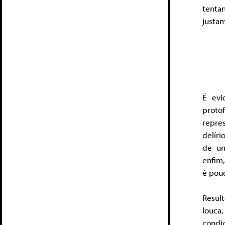
tentan
justam
É evi
proto
repre
delíri
de um
enfim,
é pou
Resul
louca
condi