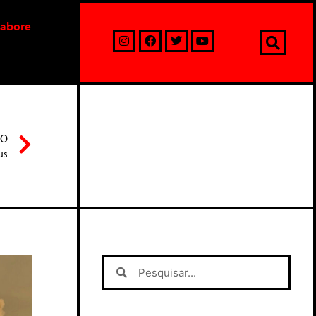
labore
MO
us