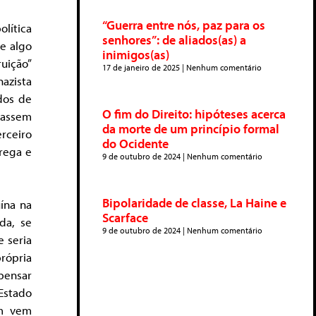
“Guerra entre nós, paz para os
olítica
senhores”: de aliados(as) a
de algo
inimigos(as)
uição”
17 de janeiro de 2025
Nenhum comentário
nazista
dos de
O fim do Direito: hipóteses acerca
assem
da morte de um princípio formal
rceiro
do Ocidente
grega e
9 de outubro de 2024
Nenhum comentário
Bipolaridade de classe, La Haine e
uína na
Scarface
da, se
9 de outubro de 2024
Nenhum comentário
 seria
rópria
 pensar
Estado
em vem