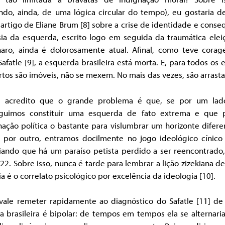
ndo, ainda, de uma lógica circular do tempo), eu gostaria de
artigo de Eliane Brum
[8] sobre a crise de identidade e cons
isia da esquerda, escrito logo em seguida da traumática elei
naro, ainda é dolorosamente atual. Afinal, como teve cora
Safatle [9]
, a esquerda brasileira está morta. E, para todos os e
tos são imóveis, não se mexem. No mais das vezes, são arrast
, acredito que o grande problema é que, se por um lad
guimos constituir uma esquerda de fato extrema e que 
ação política o bastante para vislumbrar um horizonte difer
; por outro, entramos docilmente no jogo ideológico cínico 
siando que há um paraíso petista perdido a ser reencontrado,
2. Sobre isso, nunca é tarde para lembrar a lição zizekiana d
ia é o correlato psicológico por excelência da ideologia [10]
.
 vale remeter rapidamente ao diagnóstico do Safatle [11]
de 
ca brasileira é bipolar: de tempos em tempos ela se alternari