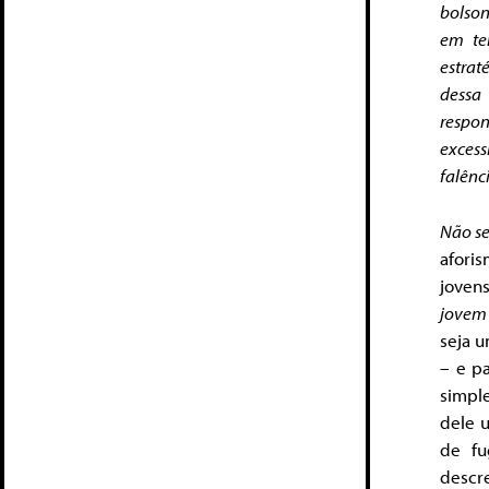
bolson
em te
estrat
dessa 
respo
exces
falênci
Não se
afori
jovens
jovem
seja u
– e p
simpl
dele u
de fu
descr