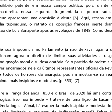
uilíbrio patente em nosso campo político, pois, diante 
ma-direita, nossa esquerda fragmentada e pouco radic
gue apresentar uma oposição à altura [6].
Aqui, ressoa em
dia tupiniquim, o retrato da oposição francesa inerte dia
são de Luis Bonaparte após as revoluções de 1848. Como des
Se sua impotência no Parlamento já não deixava lugar a d
tinham agora o direito de limitar suas atividades a ras
indignação moral e ruidosa oratória. Se o partido da ordem s
ver encarnados nele os últimos representantes oficiais da Re
e todos os horrores da anarquia, podiam mostrar-se na rea
ainda mais insípidos e modestos. (p. 353). [7]
tre a França dos anos 1850 e o Brasil de 2020 há uma contr
lógica, isso não impede – trata-se de uma lição de Lacan
ência lógica. Afinal, há esquerda mais insípida e modesta d
, tão limitada a bravatas de indignação moral? Sobre i