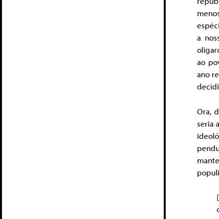
repúbl
menos
espéc
a nos
oliga
ao po
ano re
decid
Ora, d
seria
ideol
pendul
mante
popul