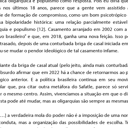
ica oligárquica e populismo como resposta. Pois eu diria qu
 nos últimos 18 anos, parece que a gente vem assistido
ie de formação de compromisso, como um bom psicotrópico 
sa bipolaridade histórica: uma relação parcialmente estável
rquia e populismo [12]
. Casamento arranjado em 2002 com a 
vo brasileiro” e que, em 2018, ganha uma nova feição. Isso p
trasado, depois de uma conturbada briga de casal iniciada e
iu-se mudar o pendor ideológico de tal casamento infame.
iante da briga de casal atual (pelo jeito, ainda mais conturbad
 absurdo afirmar que em 2022 há a chance de retornarmos ao 
ógico anterior. E a política brasileira continua em seu mov
ar que, pra citar outra metáfora do Safatle, parece só serv
r o mesmo centro. Assim, vivenciamos a situação em que o di
ista pode até mudar, mas as oligarquias são sempre as mesmas
[…] a verdadeira mola do poder não é a imposição de uma no
conduta, mas a organização das possibilidades de escolha. Tr