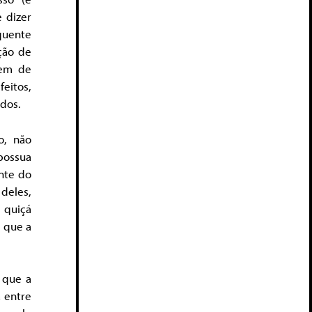
 dizer
equente
ção de
gem de
feitos,
ados.
o, não
possua
ente do
deles,
 quiçá
e que a
que a
a entre