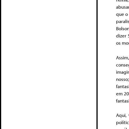
abusa
que o 
paral
Bolso
dizer 
os mor
Assim
conse
imagin
nosso
fanta
em 202
fantas
Aqui,
políti