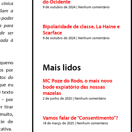
do Ocidente
 cínica
9 de outubro de 2024
Nenhum comentário
ilam a
o poder
ta para
Bipolaridade de classe, La Haine e
Scarface
de ser
9 de outubro de 2024
Nenhum comentário
zada à
equeno
Mais lidos
os por
tos do
MC Poze do Rodo, o mais novo
que eu
bode expiatório das nossas
e texto
mazelas
2 de junho de 2025
Nenhum comentário
– por
 tirar
 muito,
Vamos falar de “Consentimento”?
cie de
18 de março de 2025
Nenhum comentário
ativa.