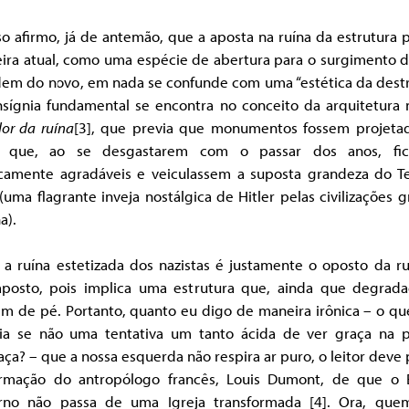
so afirmo, já de antemão, que a aposta na ruína da estrutura p
eira atual, como uma espécie de abertura para o surgimento 
dem do novo, em nada se confunde com uma “estética da destr
nsígnia fundamental se encontra no conceito da arquitetura 
lor da ruína
[3]
, que previa que monumentos fossem projeta
 que, ao se desgastarem com o passar dos anos, fic
icamente agradáveis e veiculassem a suposta grandeza do Te
(uma flagrante inveja nostálgica de Hitler pelas civilizações 
a).
, a ruína estetizada dos nazistas é justamente o oposto da r
aposto, pois implica uma estrutura que, ainda que degrada
m de pé. Portanto, quanto eu digo de maneira irônica – o que
nia se não uma tentativa um tanto ácida de ver graça na p
ça? – que a nossa esquerda não respira ar puro, o leitor deve
irmação do antropólogo francês, Louis Dumont, de que o 
no não passa de uma Igreja transformada [4]
. Ora, qu