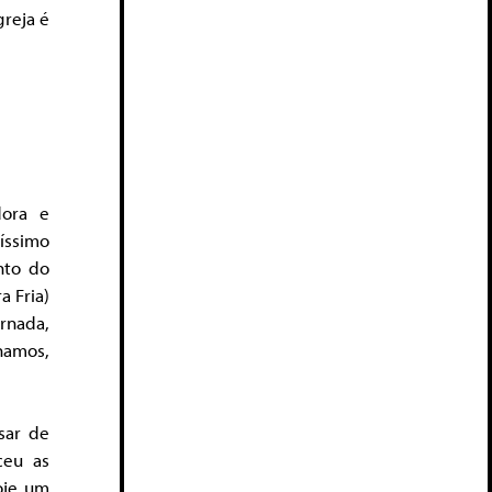
greja é
dora e
íssimo
nto do
a Fria)
rnada,
nhamos,
sar de
ceu as
oje um